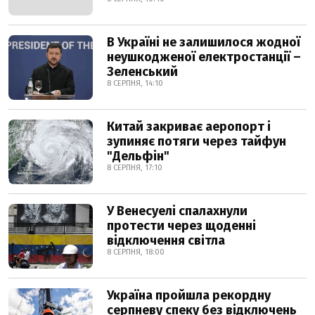
В Україні не залишилося жодної
неушкодженої електростанції –
Зеленський
8 СЕРПНЯ, 14:10
Китай закриває аеропорт і
зупиняє потяги через тайфун
"Дельфін"
8 СЕРПНЯ, 17:10
У Венесуелі спалахнули
протести через щоденні
відключення світла
8 СЕРПНЯ, 18:00
Україна пройшла рекордну
серпневу спеку без відключень