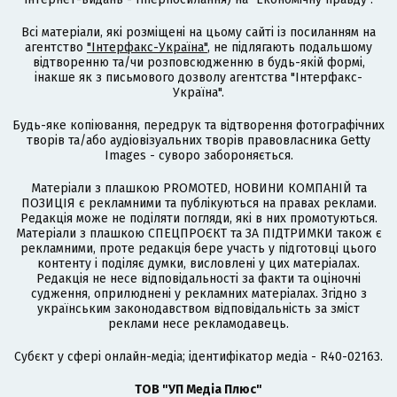
Всі матеріали, які розміщені на цьому сайті із посиланням на
агентство
"Інтерфакс-Україна"
, не підлягають подальшому
відтворенню та/чи розповсюдженню в будь-якій формі,
інакше як з письмового дозволу агентства "Інтерфакс-
Україна".
Будь-яке копіювання, передрук та відтворення фотографічних
творів та/або аудіовізуальних творів правовласника Getty
Images - суворо забороняється.
Матеріали з плашкою PROMOTED, НОВИНИ КОМПАНІЙ та
ПОЗИЦІЯ є рекламними та публікуються на правах реклами.
Редакція може не поділяти погляди, які в них промотуються.
Матеріали з плашкою СПЕЦПРОЄКТ та ЗА ПІДТРИМКИ також є
рекламними, проте редакція бере участь у підготовці цього
контенту і поділяє думки, висловлені у цих матеріалах.
Редакція не несе відповідальності за факти та оціночні
судження, оприлюднені у рекламних матеріалах. Згідно з
українським законодавством відповідальність за зміст
реклами несе рекламодавець.
Cубєкт у сфері онлайн-медіа; ідентифікатор медіа - R40-02163.
ТОВ "УП Медіа Плюс"