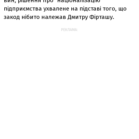
вин, рішення про "націоналізацію"
підприємства ухвалене на підставі того, що
закод нібито належав Дмитру Фірташу.
РЕКЛАМА: