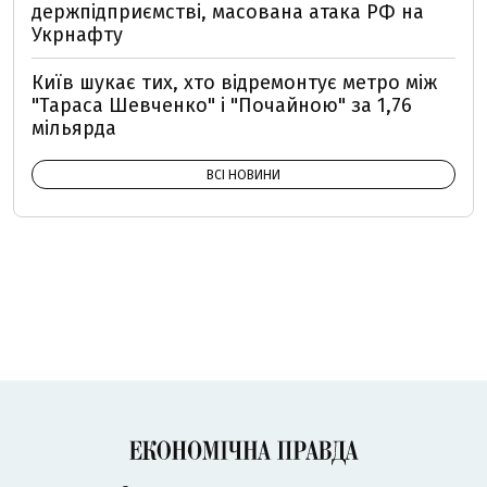
держпідприємстві, масована атака РФ на
Укрнафту
Київ шукає тих, хто відремонтує метро між
"Тараса Шевченко" і "Почайною" за 1,76
мільярда
ВСІ НОВИНИ