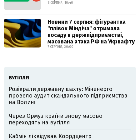
8 СЕРПНЯ, 10:40
Новини 7 серпня: фігурантка
"плівок Міндіча" отримала
посаду в держпідприємстві,
масована атака РФ на Укрнафту
7 СЕРПНЯ, 20:00
ВУГІЛЛЯ
Розікрали державну шахту: Міненерго
провело аудит скандального підприємства
на Волині
Через Ормуз країни знову масово
переходять на вугілля
Кабмін ліквідував Коордцентр