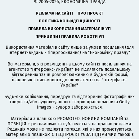
© 2005-2026, ЕКОНОМІЧНА ПРАВДА
РЕКЛАМА НА САЙТІ
ПРО ПРОЄКТ
ПОЛІТИКА КОНФІДЕНЦІЙНОСТІ
ПРАВИЛА ВИКОРИСТАННЯ МАТЕРІАЛІВ УП
ПРИНЦИПИ І ПРАВИЛА РОБОТИ УП
Використання матеріалів сайту лише за умови посилання (для
інтернет-видань - гіперпосилання) на "Економічну правду".
Всі матеріали, які розміщені на цьому сайті із посиланням на
агентство
"Інтерфакс-Україна"
, не підлягають подальшому
відтворенню та/чи розповсюдженню в будь-якій формі,
інакше як з письмового дозволу агентства "Інтерфакс-
Україна".
Будь-яке копіювання, передрук та відтворення фотографічних
творів та/або аудіовізуальних творів правовласника Getty
Images - суворо забороняється.
Матеріали з плашкою PROMOTED, НОВИНИ КОМПАНІЙ та
ПОЗИЦІЯ є рекламними та публікуються на правах реклами.
Редакція може не поділяти погляди, які в них промотуються.
Матеріали з плашкою СПЕЦПРОЄКТ та ЗА ПІДТРИМКИ також є