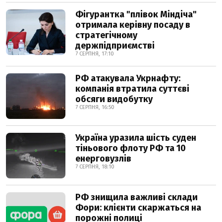
Фігурантка "плівок Міндіча"
отримала керівну посаду в
стратегічному
держпідприємстві
7 СЕРПНЯ, 17:10
РФ атакувала Укрнафту:
компанія втратила суттєві
обсяги видобутку
7 СЕРПНЯ, 16:50
Україна уразила шість суден
тіньового флоту РФ та 10
енерговузлів
7 СЕРПНЯ, 18:10
РФ знищила важливі склади
Фори: клієнти скаржаться на
порожні полиці