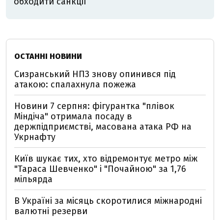
обходити санкції
ОСТАННІ НОВИНИ
Сизранський НПЗ знову опинився під
атакою: спалахнула пожежа
Новини 7 серпня: фігурантка "плівок
Міндіча" отримала посаду в
держпідприємстві, масована атака РФ на
Укрнафту
Київ шукає тих, хто відремонтує метро між
"Тараса Шевченко" і "Почайною" за 1,76
мільярда
В Україні за місяць скоротилися міжнародні
валютні резерви