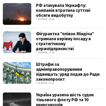
РФ атакувала Укрнафту:
компанія втратила суттєві
обсяги видобутку
7 СЕРПНЯ, 16:50
Фігурантка "плівок Міндіча"
отримала керівну посаду в
стратегічному
держпідприємстві
7 СЕРПНЯ, 17:10
Штрафи за
адмінправопорушення
підвищать: уряд подав до Ради
законопроєкт
7 СЕРПНЯ, 11:23
Україна уразила шість суден
тіньового флоту РФ та 10
енерговузлів