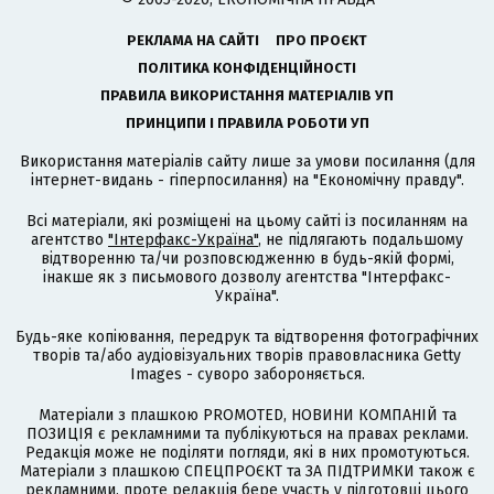
РЕКЛАМА НА САЙТІ
ПРО ПРОЄКТ
ПОЛІТИКА КОНФІДЕНЦІЙНОСТІ
ПРАВИЛА ВИКОРИСТАННЯ МАТЕРІАЛІВ УП
ПРИНЦИПИ І ПРАВИЛА РОБОТИ УП
Використання матеріалів сайту лише за умови посилання (для
інтернет-видань - гіперпосилання) на "Економічну правду".
Всі матеріали, які розміщені на цьому сайті із посиланням на
агентство
"Інтерфакс-Україна"
, не підлягають подальшому
відтворенню та/чи розповсюдженню в будь-якій формі,
інакше як з письмового дозволу агентства "Інтерфакс-
Україна".
Будь-яке копіювання, передрук та відтворення фотографічних
творів та/або аудіовізуальних творів правовласника Getty
Images - суворо забороняється.
Матеріали з плашкою PROMOTED, НОВИНИ КОМПАНІЙ та
ПОЗИЦІЯ є рекламними та публікуються на правах реклами.
Редакція може не поділяти погляди, які в них промотуються.
Матеріали з плашкою СПЕЦПРОЄКТ та ЗА ПІДТРИМКИ також є
рекламними, проте редакція бере участь у підготовці цього