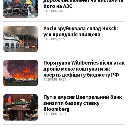
дорожчає пальне і чи вистачить
його на АЗС
6 СЕРПНЯ, 06:00
Росія зруйнувала склад Bosch:
уся продукція знищена
6 СЕРПНЯ, 10:50
Порятунок Wildberries після атак
дронів може коштувати як
чверть дефіциту бюджету РФ
5 СЕРПНЯ, 19:50
Путін змусив Центральний банк
знизити базову ставку –
Bloomberg
6 СЕРПНЯ, 15:07