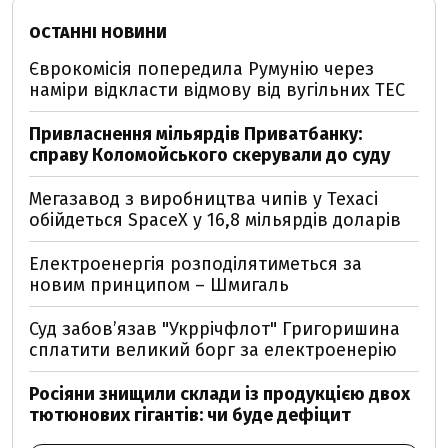
ОСТАННІ НОВИНИ
Єврокомісія попередила Румунію через
наміри відкласти відмову від вугільних ТЕС
Привласнення мільярдів Приватбанку:
справу Коломойського скерували до суду
Мегазавод з виробництва чипів у Техасі
обійдеться SpaceX у 16,8 мільярдів доларів
Електроенергія розподілятиметься за
новим принципом – Шмигаль
Суд забов’язав "Укррічфлот" Григоришина
сплатити великий борг за електроенерію
Росіяни знищили склади із продукцією двох
тютюнових гігантів: чи буде дефіцит