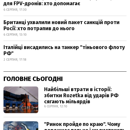
для FPV-дронів: хто допомагає
6 СЕРПНЯ, 17:30
Британці ухвалили новий пакет санкцій проти
Росії: хто потрапив до нього
6 СЕРПНЯ, 13:10
Італійці висадились на танкер "тіньового флоту
РФ"
2 СЕРПНЯ, 17:18
ГОЛОВНЕ СЬОГОДНІ
Найбільші втрати в історії:
збитки Rozetka від ударів РФ
сягають мільярдів
6 СЕРПНЯ, 12:10
"Ринок пройде по краю". Чому