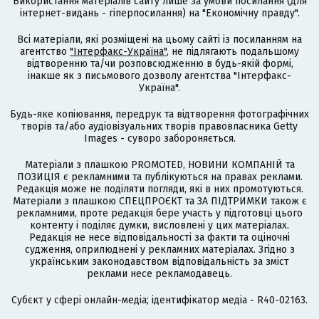
Використання матеріалів сайту лише за умови посилання (для
інтернет-видань - гіперпосилання) на "Економічну правду".
Всі матеріали, які розміщені на цьому сайті із посиланням на
агентство
"Інтерфакс-Україна"
, не підлягають подальшому
відтворенню та/чи розповсюдженню в будь-якій формі,
інакше як з письмового дозволу агентства "Інтерфакс-
Україна".
Будь-яке копіювання, передрук та відтворення фотографічних
творів та/або аудіовізуальних творів правовласника Getty
Images - суворо забороняється.
Матеріали з плашкою PROMOTED, НОВИНИ КОМПАНІЙ та
ПОЗИЦІЯ є рекламними та публікуються на правах реклами.
Редакція може не поділяти погляди, які в них промотуються.
Матеріали з плашкою СПЕЦПРОЄКТ та ЗА ПІДТРИМКИ також є
рекламними, проте редакція бере участь у підготовці цього
контенту і поділяє думки, висловлені у цих матеріалах.
Редакція не несе відповідальності за факти та оціночні
судження, оприлюднені у рекламних матеріалах. Згідно з
українським законодавством відповідальність за зміст
реклами несе рекламодавець.
Cубєкт у сфері онлайн-медіа; ідентифікатор медіа - R40-02163.