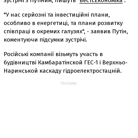
зустрічі з Путіним, пишуть "
Весті.Економіка
".
"У нас серйозні та інвестиційні плани,
особливо в енергетиці, та плани розвитку
співпраці в окремих галузях", - заявив Путін,
коментуючи підсумки зустрічі.
Російські компанії візьмуть участь в
будівництві Камбаратінской ГЕС-1 і Верхньо-
Наринськой каскаду гідроелектростацній.
РЕКЛАМА: