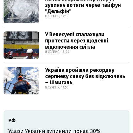
зупиняє потяги через тайфун
"Дельфін"
8 СЕРПНЯ, 17:10
У Венесуелі спалахнули
протести через щоденні
відключення світла
8 СЕРПНЯ, 18:00
Україна пройшла рекордну
серпневу спеку без відключень
– Шмигаль
8 СЕРПНЯ, 11:50
РФ
Удари України зупинили понад 30%