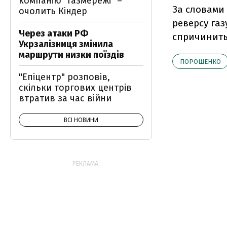
компанію "Газмережі" –
За словами 
очолить Кіндер
реверсу газ
Через атаки РФ
спричинить
Укрзалізниця змінила
маршрути низки поїздів
ПОРОШЕНКО
"Епіцентр" розповів,
скільки торгових центрів
втратив за час війни
ВСІ НОВИНИ
РЕКЛАМА: