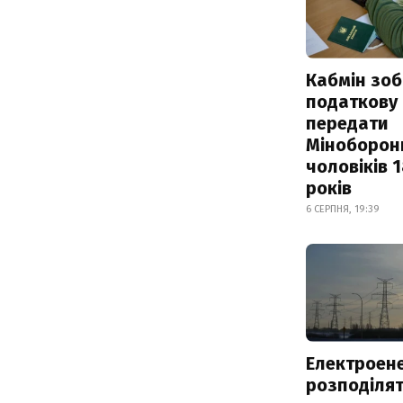
Кабмін зоб
податкову
передати
Міноборон
чоловіків 
років
6 СЕРПНЯ, 19:39
Електроене
розподіля