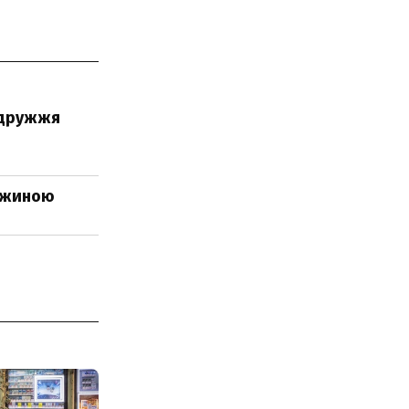
подружжя
ружиною