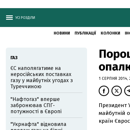
УСІ РОЗДІЛИ
НОВИНИ
ПУБЛІКАЦІЇ
КОЛОНКИ
ІН
Порош
ГАЗ
опал
ЄС наполягатиме на
неросійських поставках
1 СЕРПНЯ 2014, 2
газу у майбутніх угодах з
Туреччиною
"Нафтогаз" вперше
Президент 
забронював СПГ-
потужності в Європі
майбутній о
країн Єврос
"Укрнафта" відновила