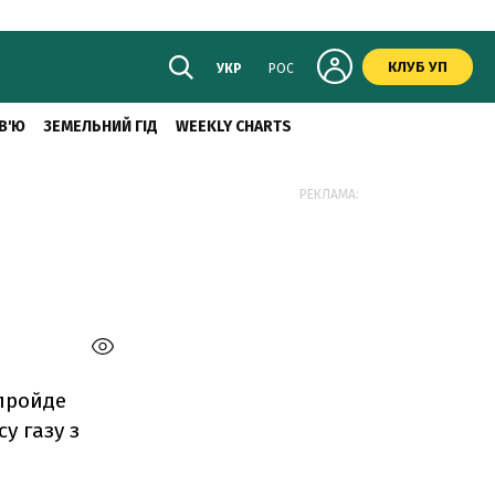
КЛУБ УП
УКР
РОС
В'Ю
ЗЕМЕЛЬНИЙ ГІД
WEEKLY CHARTS
РЕКЛАМА:
пройде
у газу з