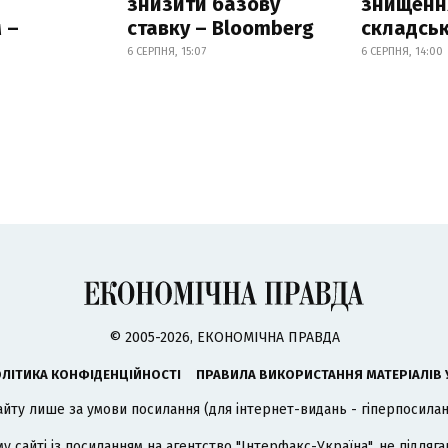
знизити базову
знищення
 –
ставку – Bloomberg
складськ
6 СЕРПНЯ, 15:07
6 СЕРПНЯ, 14:00
© 2005-2026, ЕКОНОМІЧНА ПРАВДА
ЛІТИКА КОНФІДЕНЦІЙНОСТІ
ПРАВИЛА ВИКОРИСТАННЯ МАТЕРІАЛІВ 
айту лише за умови посилання (для інтернет-видань - гіперпосиланн
му сайті із посиланням на агентство
"Інтерфакс-Україна"
, не підля