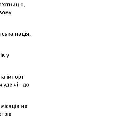
 п'ятницю,
вому
нська нація,
ів у
ла імпорт
удвічі - до
місяців не
етрів