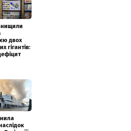
 знищили
з
єю двох
х гігантів:
дефіцит
інила
наслідок