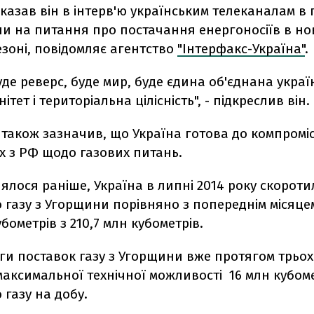
сказав він в інтерв'ю українським телеканалам в
чи на питання про постачання енергоносіїв в но
зоні, повідомляє агентство
"Інтерфакс-Україна"
.
буде реверс, буде мир, буде єдина об'єднана украї
ітет і територіальна цілісність", - підкреслив він.
акож зазначив, що Україна готова до компроміс
х з РФ щодо газових питань.
ялося раніше, Україна в липні 2014 року скороти
газу з Угорщини порівняно з попереднім місяцем 
убометрів з 210,7 млн кубометрів.
ги поставок газу з Угорщини вже протягом трьох 
аксимальної технічної можливості 16 млн кубом
 газу на добу.