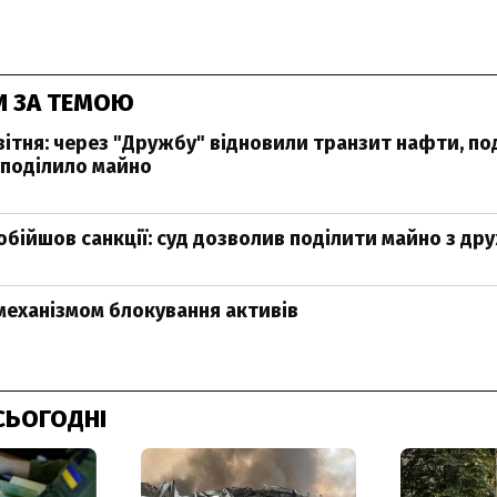
И ЗА ТЕМОЮ
вітня: через "Дружбу" відновили транзит нафти, 
поділило майно
бійшов санкції: суд дозволив поділити майно з д
 механізмом блокування активів
СЬОГОДНІ