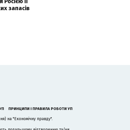
 Росією її
их запасів
УП
ПРИНЦИПИ І ПРАВИЛА РОБОТИ УП
я) на "Економічну правду".
гають подальшому відтворенню та/чи