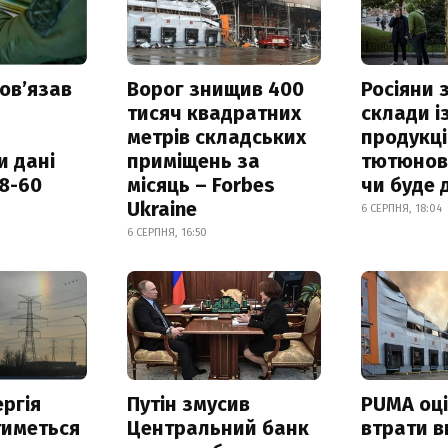
овʼязав
Ворог знищив 400
Росіяни
тисяч квадратних
склади і
метрів складських
продукці
и дані
приміщень за
тютюнови
18-60
місяць – Forbes
чи буде 
Ukraine
6 СЕРПНЯ, 18:04
6 СЕРПНЯ, 16:50
ргія
Путін змусив
PUMA оц
тиметься
Центральний банк
втрати в