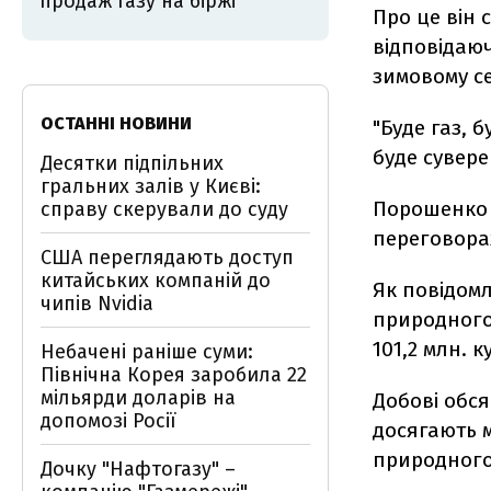
продаж газу на біржі
Про це він 
відповідаю
зимовому се
ОСТАННІ НОВИНИ
"Буде газ, 
буде суверен
Десятки підпільних
гральних залів у Києві:
Порошенко т
справу скерували до суду
переговора
США переглядають доступ
китайських компаній до
Як повідомл
чипів Nvidia
природного 
101,2 млн. к
Небачені раніше суми:
Північна Корея заробила 22
мільярди доларів на
Добові обся
допомозі Росії
досягають м
природного
Дочку "Нафтогазу" –