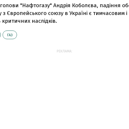
голови "Нафтогазу" Андрія Коболєва, падіння об
у з Європейського союзу в Україні є тимчасовим і
 критичних наслідків.
ГАЗ
РЕКЛАМА: