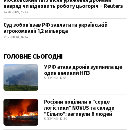
Московський НПЗ після ураження дронами
навряд чи відновить роботу цьогоріч – Reuters
24 ЧЕРВНЯ, 15:44
Суд зобов'язав РФ заплатити українській
агрокомпанії 1,2 мільярда
21 ЧЕРВНЯ, 16:14
ГОЛОВНЕ СЬОГОДНІ
У РФ атака дронів зупинила ще
один великий НПЗ
5 СЕРПНЯ, 17:55
Росіяни поцілили в "серце
логістики" NOVUS та склади
"Сільпо": загинули 6 людей
5 СЕРПНЯ, 12:30