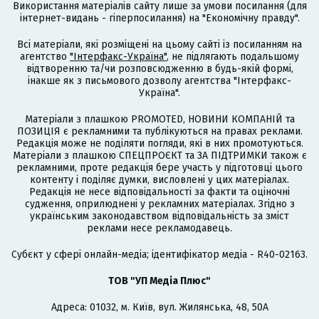
Використання матеріалів сайту лише за умови посилання (для
інтернет-видань - гіперпосилання) на "Економічну правду".
Всі матеріали, які розміщені на цьому сайті із посиланням на
агентство
"Інтерфакс-Україна"
, не підлягають подальшому
відтворенню та/чи розповсюдженню в будь-якій формі,
інакше як з письмового дозволу агентства "Інтерфакс-
Україна".
Матеріали з плашкою PROMOTED, НОВИНИ КОМПАНІЙ та
ПОЗИЦІЯ є рекламними та публікуються на правах реклами.
Редакція може не поділяти погляди, які в них промотуються.
Матеріали з плашкою СПЕЦПРОЄКТ та ЗА ПІДТРИМКИ також є
рекламними, проте редакція бере участь у підготовці цього
контенту і поділяє думки, висловлені у цих матеріалах.
Редакція не несе відповідальності за факти та оціночні
судження, оприлюднені у рекламних матеріалах. Згідно з
українським законодавством відповідальність за зміст
реклами несе рекламодавець.
Cубєкт у сфері онлайн-медіа; ідентифікатор медіа - R40-02163.
ТОВ "УП Медіа Плюс"
Адреса: 01032, м. Київ, вул. Жилянська, 48, 50А