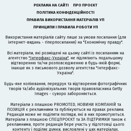
РЕКЛАМА НА САЙТІ
ПРО ПРОЄКТ
ПОЛІТИКА КОНФІДЕНЦІЙНОСТІ
ПРАВИЛА ВИКОРИСТАННЯ МАТЕРІАЛІВ УП
ПРИНЦИПИ І ПРАВИЛА РОБОТИ УП
Використання матеріалів сайту лише за умови посилання (для
інтернет-видань - гіперпосилання) на "Економічну правду".
Всі матеріали, які розміщені на цьому сайті із посиланням на
агентство
"Інтерфакс-Україна"
, не підлягають подальшому
відтворенню та/чи розповсюдженню в будь-якій формі,
інакше як з письмового дозволу агентства "Інтерфакс-
Україна".
Будь-яке копіювання, передрук та відтворення фотографічних
творів та/або аудіовізуальних творів правовласника Getty
Images - суворо забороняється.
Матеріали з плашкою PROMOTED, НОВИНИ КОМПАНІЙ та
ПОЗИЦІЯ є рекламними та публікуються на правах реклами.
Редакція може не поділяти погляди, які в них промотуються.
Матеріали з плашкою СПЕЦПРОЄКТ та ЗА ПІДТРИМКИ також є
рекламними, проте редакція бере участь у підготовці цього
контенту і поділяє думки, висловлені у цих матеріалах.