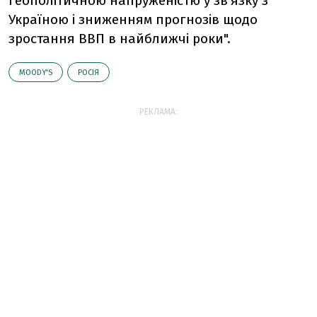
геополітичною напруженістю у зв'язку з
Україною і зниженням прогнозів щодо
зростання ВВП в найближчі роки".
MOODY'S
РОСІЯ
РЕКЛАМА: