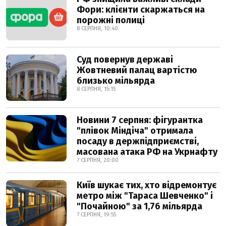
Фори: клієнти скаржаться на
порожні полиці
8 СЕРПНЯ, 10:40
Суд повернув державі
Жовтневий палац вартістю
близько мільярда
8 СЕРПНЯ, 15:15
Новини 7 серпня: фігурантка
"плівок Міндіча" отримала
посаду в держпідприємстві,
масована атака РФ на Укрнафту
7 СЕРПНЯ, 20:00
Київ шукає тих, хто відремонтує
метро між "Тараса Шевченко" і
"Почайною" за 1,76 мільярда
7 СЕРПНЯ, 19:55