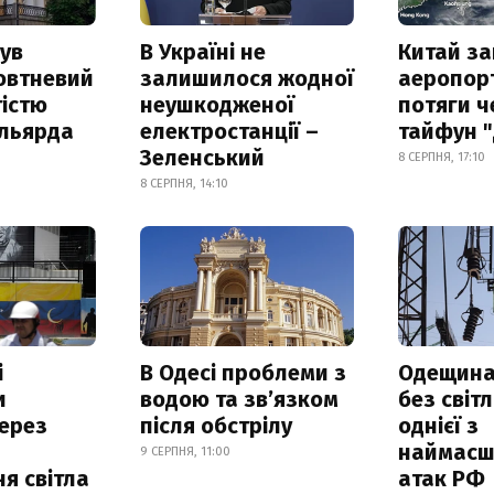
ув
В Україні не
Китай з
овтневий
залишилося жодної
аеропорт
істю
неушкодженої
потяги ч
ільярда
електростанції –
тайфун 
Зеленський
8 СЕРПНЯ, 17:10
8 СЕРПНЯ, 14:10
і
В Одесі проблеми з
Одещина
и
водою та звʼязком
без світл
ерез
після обстрілу
однієї з
наймасш
9 СЕРПНЯ, 11:00
я світла
атак РФ