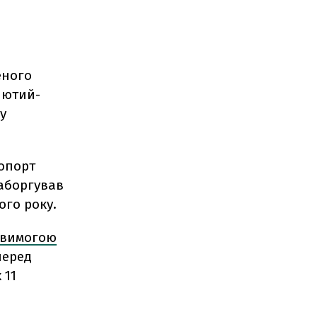
еного
лютий-
 у
ропорт
заборгував
ого року.
з вимогою
перед
 11