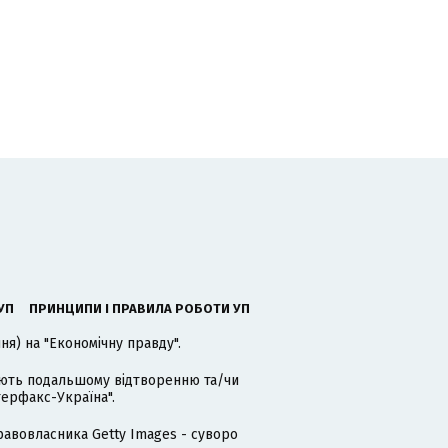
УП
ПРИНЦИПИ І ПРАВИЛА РОБОТИ УП
я) на "Економічну правду".
гають подальшому відтворенню та/чи
терфакс-Україна".
равовласника Getty Images - суворо