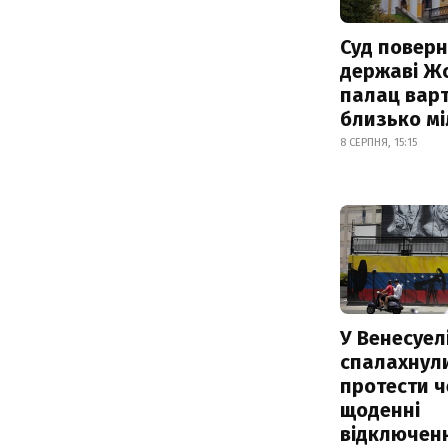
Суд поверн
державі Ж
палац варт
близько м
8 СЕРПНЯ, 15:15
У Венесуел
спалахнул
протести ч
щоденні
відключенн