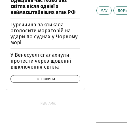
Одещина частково без
світла після однієї з
МАУ
БОРИ
наймасштабніших атак РФ
Туреччина закликала
оголосити мораторій на
удари по суднах у Чорному
морі
У Венесуелі спалахнули
протести через щоденні
відключення світла
ВСІ НОВИНИ
РЕКЛАМА: