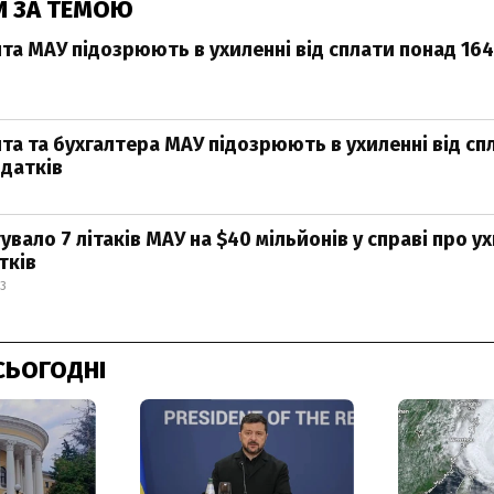
И ЗА ТЕМОЮ
та МАУ підозрюють в ухиленні від сплати понад 164
та та бухгалтера МАУ підозрюють в ухиленні від сп
одатків
вало 7 літаків МАУ на $40 мільйонів у справі про у
тків
23
СЬОГОДНІ