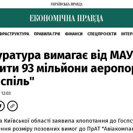
ФРАСТРУКТУРА
ПРАВИЛА ГРИ
ФІНАНСИ
СПЕЦПРОЄКТИ
ІНТЕР
ратура вимагає від МАУ
ити 93 мільйони аеропо
спіль"
 12:03
 Київської області заявила клопотання до Госпс
ння розміру позовних вимог до ПрАТ "Авіакомпа