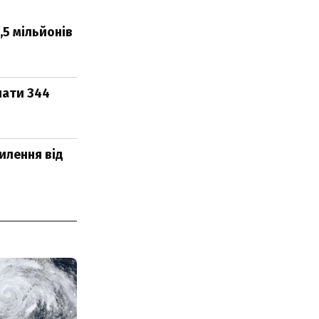
,5 мільйонів
лати 344
хилення від