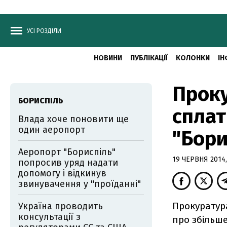
УСІ РОЗДІЛИ
НОВИНИ
ПУБЛІКАЦІЇ
КОЛОНКИ
ІН
Проку
БОРИСПІЛЬ
сплат
Влада хоче поновити ще
один аеропорт
"Бори
Аеропорт "Бориспіль"
19 ЧЕРВНЯ 2014,
попросив уряд надати
допомогу і відкинув
звинувачення у "проїданні"
Прокуратура
Україна проводить
консультації з
про збільше