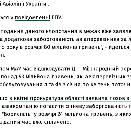
 Авіалінії України".
ться у
повідомленні
ГПУ.
подання даного клопотання в межах вже заявл
а додаткова заборгованість авіаперевізника за 
о року в розмірі 80 мільйонів гривень", - йдеться
і.
галом МАУ має відшкодувати ДП "Міжнародний ае
 понад 93 мільйона гривень, які авіаперевізник 
обслуговування літаків з січня по квітень поточн
 що
в квітні прокуратура області заявила позов 
и
авіакомпанію погасити січневу заборгованість 
"Бориспіль" у розмірі 24 мільйона гривень, з яких
а даний час вже сплачено.