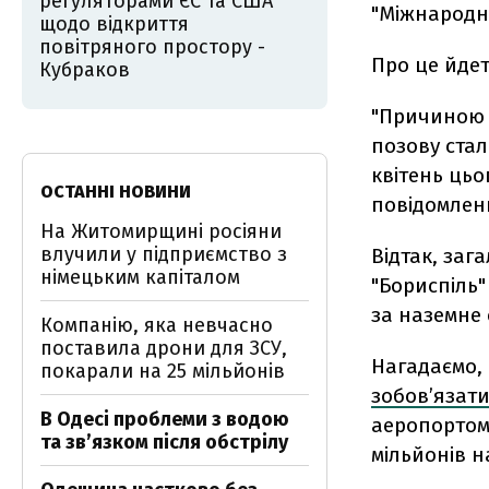
регуляторами ЄС та США
"Міжнародні
щодо відкриття
повітряного простору -
Про це йде
Кубраков
"Причиною 
позову стал
квітень цьог
ОСТАННІ НОВИНИ
повідомленн
На Житомирщині росіяни
влучили у підприємство з
Відтак, за
німецьким капіталом
"Бориспіль"
за наземне 
Компанію, яка невчасно
поставила дрони для ЗСУ,
Нагадаємо,
покарали на 25 мільйонів
зобов’язат
В Одесі проблеми з водою
аеропортом 
та звʼязком після обстрілу
мільйонів н