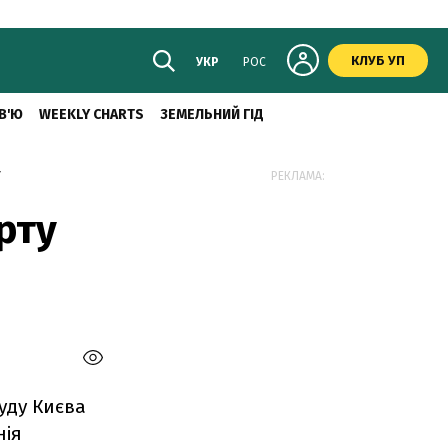
КЛУБ УП
УКР
РОС
В'Ю
WEEKLY CHARTS
ЗЕМЕЛЬНИЙ ГІД
РЕКЛАМА:
рту
уду Києва
нія