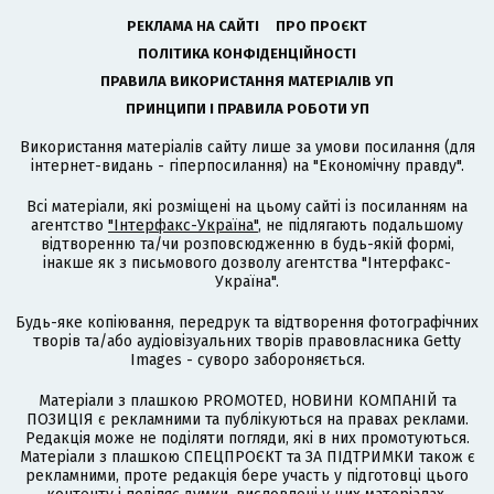
РЕКЛАМА НА САЙТІ
ПРО ПРОЄКТ
ПОЛІТИКА КОНФІДЕНЦІЙНОСТІ
ПРАВИЛА ВИКОРИСТАННЯ МАТЕРІАЛІВ УП
ПРИНЦИПИ І ПРАВИЛА РОБОТИ УП
Використання матеріалів сайту лише за умови посилання (для
інтернет-видань - гіперпосилання) на "Економічну правду".
Всі матеріали, які розміщені на цьому сайті із посиланням на
агентство
"Інтерфакс-Україна"
, не підлягають подальшому
відтворенню та/чи розповсюдженню в будь-якій формі,
інакше як з письмового дозволу агентства "Інтерфакс-
Україна".
Будь-яке копіювання, передрук та відтворення фотографічних
творів та/або аудіовізуальних творів правовласника Getty
Images - суворо забороняється.
Матеріали з плашкою PROMOTED, НОВИНИ КОМПАНІЙ та
ПОЗИЦІЯ є рекламними та публікуються на правах реклами.
Редакція може не поділяти погляди, які в них промотуються.
Матеріали з плашкою СПЕЦПРОЄКТ та ЗА ПІДТРИМКИ також є
рекламними, проте редакція бере участь у підготовці цього