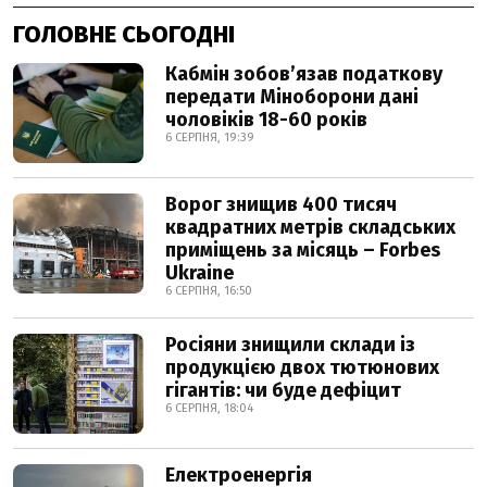
ГОЛОВНЕ СЬОГОДНІ
Кабмін зобовʼязав податкову
передати Міноборони дані
чоловіків 18-60 років
6 СЕРПНЯ, 19:39
Ворог знищив 400 тисяч
квадратних метрів складських
приміщень за місяць – Forbes
Ukraine
6 СЕРПНЯ, 16:50
Росіяни знищили склади із
продукцією двох тютюнових
гігантів: чи буде дефіцит
6 СЕРПНЯ, 18:04
Електроенергія