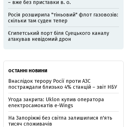
– вже без приставки в. о.
Росія розширила "тіньовий" флот газовозів:
скільки там суден тепер
Єгипетський порт біля Суецького каналу
атакував невідомий дрон
ОСТАННІ НОВИНИ
Внаслідок терору Росії проти АЗС
постраждали близько 4% станцій – звіт НБУ
Угода закрита: Uklon купив оператора
електросамокатів e-Wings
На Запоріжжі без світла залишилися п'ять
тисяч споживачів