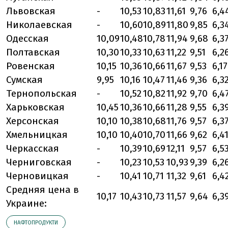
Львовская
-
10,53
10,83
11,61
9,76
6,4
Николаевская
-
10,60
10,89
11,80
9,85
6,3
Одесская
10,09
10,48
10,78
11,94
9,68
6,3
Полтавская
10,30
10,33
10,63
11,22
9,51
6,2
Ровенская
10,15
10,36
10,66
11,67
9,53
6,17
Сумская
9,95
10,16
10,47
11,46
9,36
6,3
Тернопольская
-
10,52
10,82
11,92
9,70
6,4
Харьковская
10,45
10,36
10,66
11,28
9,55
6,3
Херсонская
10,10
10,38
10,68
11,76
9,57
6,3
Хмельницкая
10,10
10,40
10,70
11,66
9,62
6,4
Черкасская
-
10,39
10,69
12,11
9,57
6,5
Черниговская
-
10,23
10,53
10,93
9,39
6,2
Черновицкая
-
10,41
10,71
11,32
9,61
6,4
Средняя цена в
10,17
10,43
10,73
11,57
9,64
6,3
Украине:
НАФТОПРОДУКТИ