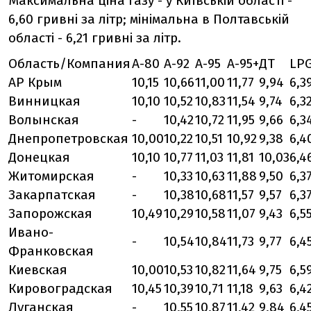
Максимальна ціна газу - у Київській області -
6,60 гривні за літр; мінімальна в Полтавській
області - 6,21 гривні за літр.
Область/Компания
А-80
А-92
А-95
А-95+
ДТ
LP
АР Крым
10,15
10,66
11,00
11,77
9,94
6,3
Винницкая
10,10
10,52
10,83
11,54
9,74
6,3
Волынская
-
10,42
10,72
11,95
9,66
6,3
Днепропетровская
10,00
10,22
10,51
10,92
9,38
6,4
Донецкая
10,10
10,77
11,03
11,81
10,03
6,4
Житомирская
-
10,33
10,63
11,88
9,50
6,3
Закарпатская
-
10,38
10,68
11,57
9,57
6,3
Запорожская
10,49
10,29
10,58
11,07
9,43
6,5
Ивано-
-
10,54
10,84
11,73
9,77
6,4
Франковская
Киевская
10,00
10,53
10,82
11,64
9,75
6,5
Кировоградская
10,45
10,39
10,71
11,18
9,63
6,4
Луганская
-
10,55
10,87
11,42
9,84
6,4