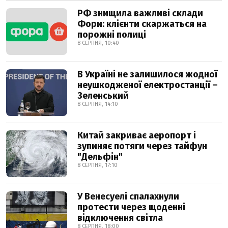
РФ знищила важливі склади
Фори: клієнти скаржаться на
порожні полиці
8 СЕРПНЯ, 10:40
В Україні не залишилося жодної
неушкодженої електростанції –
Зеленський
8 СЕРПНЯ, 14:10
Китай закриває аеропорт і
зупиняє потяги через тайфун
"Дельфін"
8 СЕРПНЯ, 17:10
У Венесуелі спалахнули
протести через щоденні
відключення світла
8 СЕРПНЯ, 18:00