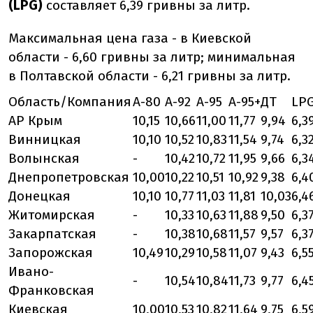
(LPG)
составляет 6,39 гривны за литр.
Максимальная цена газа - в Киевской
области - 6,60 гривны за литр; минимальная
в Полтавской области - 6,21 гривны за литр.
Область/Компания
А-80
А-92
А-95
А-95+
ДТ
LP
АР Крым
10,15
10,66
11,00
11,77
9,94
6,3
Винницкая
10,10
10,52
10,83
11,54
9,74
6,3
Волынская
-
10,42
10,72
11,95
9,66
6,3
Днепропетровская
10,00
10,22
10,51
10,92
9,38
6,4
Донецкая
10,10
10,77
11,03
11,81
10,03
6,4
Житомирская
-
10,33
10,63
11,88
9,50
6,3
Закарпатская
-
10,38
10,68
11,57
9,57
6,3
Запорожская
10,49
10,29
10,58
11,07
9,43
6,5
Ивано-
-
10,54
10,84
11,73
9,77
6,4
Франковская
Киевская
10,00
10,53
10,82
11,64
9,75
6,5