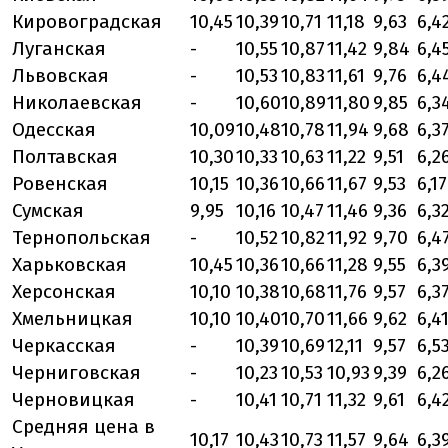
Кировоградская
10,45
10,39
10,71
11,18
9,63
6,4
Луганская
-
10,55
10,87
11,42
9,84
6,4
Львовская
-
10,53
10,83
11,61
9,76
6,4
Николаевская
-
10,60
10,89
11,80
9,85
6,3
Одесская
10,09
10,48
10,78
11,94
9,68
6,3
Полтавская
10,30
10,33
10,63
11,22
9,51
6,2
Ровенская
10,15
10,36
10,66
11,67
9,53
6,17
Сумская
9,95
10,16
10,47
11,46
9,36
6,3
Тернопольская
-
10,52
10,82
11,92
9,70
6,4
Харьковская
10,45
10,36
10,66
11,28
9,55
6,3
Херсонская
10,10
10,38
10,68
11,76
9,57
6,3
Хмельницкая
10,10
10,40
10,70
11,66
9,62
6,4
Черкасская
-
10,39
10,69
12,11
9,57
6,5
Черниговская
-
10,23
10,53
10,93
9,39
6,2
Черновицкая
-
10,41
10,71
11,32
9,61
6,4
Средняя цена в
10,17
10,43
10,73
11,57
9,64
6,3