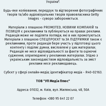
Україна".
Будь-яке копіювання, передрук та відтворення фотографічних
творів та/або аудіовізуальних творів правовласника Getty
Images - суворо забороняється.
Матеріали з плашкою PROMOTED, НОВИНИ КОМПАНІЙ та
ПОЗИЦІЯ є рекламними та публікуються на правах реклами.
Редакція може не поділяти погляди, які в них промотуються.
Матеріали з плашкою СПЕЦПРОЄКТ та ЗА ПІДТРИМКИ також є
рекламними, проте редакція бере участь у підготовці цього
контенту і поділяє думки, висловлені у цих матеріалах.
Редакція не несе відповідальності за факти та оціночні
судження, оприлюднені у рекламних матеріалах. Згідно з
українським законодавством відповідальність за зміст
реклами несе рекламодавець.
Cубєкт у сфері онлайн-медіа; ідентифікатор медіа - R40-02163.
ТОВ "УП Медіа Плюс"
Адреса: 01032, м. Київ, вул. Жилянська, 48, 50А
Телефон: +380 95 641 22 07