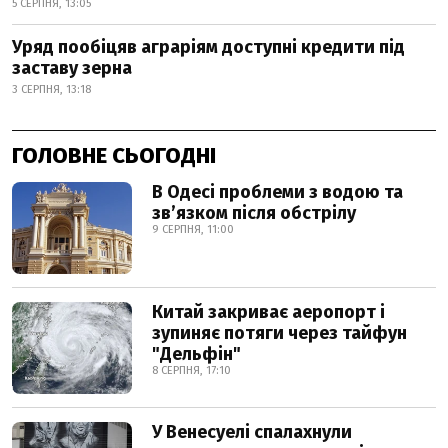
5 СЕРПНЯ, 13:05
Уряд пообіцяв аграріям доступні кредити під
заставу зерна
3 СЕРПНЯ, 13:18
ГОЛОВНЕ СЬОГОДНІ
В Одесі проблеми з водою та
звʼязком після обстрілу
9 СЕРПНЯ, 11:00
Китай закриває аеропорт і
зупиняє потяги через тайфун
"Дельфін"
8 СЕРПНЯ, 17:10
У Венесуелі спалахнули