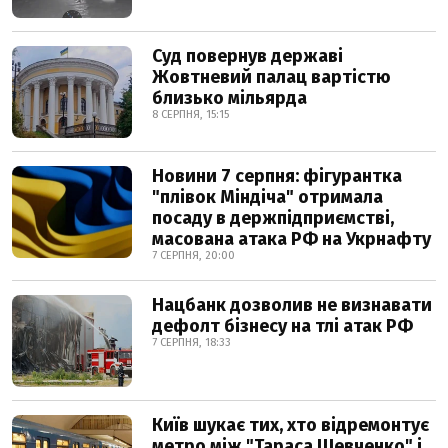
Суд повернув державі
Жовтневий палац вартістю
близько мільярда
8 СЕРПНЯ, 15:15
Новини 7 серпня: фігурантка
"плівок Міндіча" отримала
посаду в держпідприємстві,
масована атака РФ на Укрнафту
7 СЕРПНЯ, 20:00
Нацбанк дозволив не визнавати
дефолт бізнесу на тлі атак РФ
7 СЕРПНЯ, 18:33
Київ шукає тих, хто відремонтує
метро між "Тараса Шевченко" і