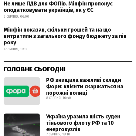
Не лише ПДВ для ФОПів. Мінфін пропонує
оподатковувати українців, як у ЄС
3 СЕРПНЯ, 06:00
Мінфін показав, скільки грошей та на що
витратили з загального фонду бюджету за пів
року
17 ЛИПНЯ, 15:15
ГОЛОВНЕ СЬОГОДНІ
РФ знищила важливі склади
Фори: клієнти скаржаться на
порожні полиці
8 СЕРПНЯ, 10:40
Україна уразила шість суден
тіньового флоту РФ та 10
енерговузлів
7 СЕРПНЯ, 18:10