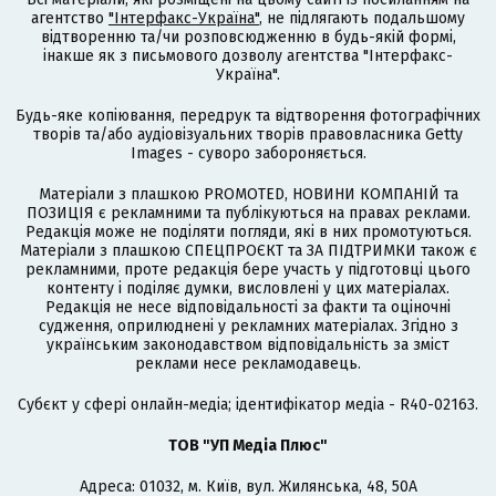
агентство
"Інтерфакс-Україна"
, не підлягають подальшому
відтворенню та/чи розповсюдженню в будь-якій формі,
інакше як з письмового дозволу агентства "Інтерфакс-
Україна".
Будь-яке копіювання, передрук та відтворення фотографічних
творів та/або аудіовізуальних творів правовласника Getty
Images - суворо забороняється.
Матеріали з плашкою PROMOTED, НОВИНИ КОМПАНІЙ та
ПОЗИЦІЯ є рекламними та публікуються на правах реклами.
Редакція може не поділяти погляди, які в них промотуються.
Матеріали з плашкою СПЕЦПРОЄКТ та ЗА ПІДТРИМКИ також є
рекламними, проте редакція бере участь у підготовці цього
контенту і поділяє думки, висловлені у цих матеріалах.
Редакція не несе відповідальності за факти та оціночні
судження, оприлюднені у рекламних матеріалах. Згідно з
українським законодавством відповідальність за зміст
реклами несе рекламодавець.
Cубєкт у сфері онлайн-медіа; ідентифікатор медіа - R40-02163.
ТОВ "УП Медіа Плюс"
Адреса: 01032, м. Київ, вул. Жилянська, 48, 50А