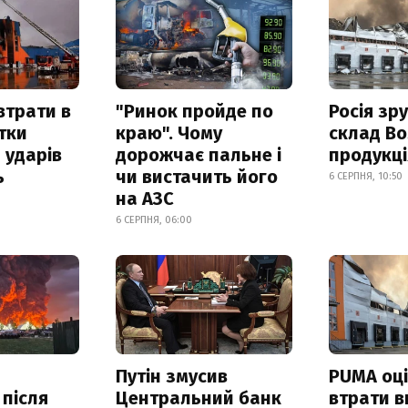
втрати в
"Ринок пройде по
Росія зр
итки
краю". Чому
склад Bo
 ударів
дорожчає пальне і
продукц
ь
чи вистачить його
6 СЕРПНЯ, 10:50
на АЗС
6 СЕРПНЯ, 06:00
Путін змусив
PUMA оц
 після
Центральний банк
втрати в