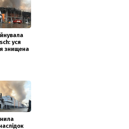
уйнувала
sch: уся
ія знищена
інила
наслідок