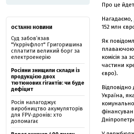
Про це йде
Нагадаємо,
152 млн євр
ОСТАННІ НОВИНИ
Суд забов’язав
Як повідомл
"Укррічфлот" Григоришина
плаваючою 
сплатити великий борг за
комісія за 
електроенерію
частини кре
Росіяни знищили склади із
євро).
продукцією двох
тютюнових гігантів: чи буде
Відповідно 
дефіцит
Україна, як
Росія налагоджує
комунально
виробництво акумуляторів
фінансуван
для FPV-дронів: хто
Дніпропетро
допомагає
У держбюдже