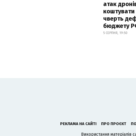
атак дроні
коштувати
чверть деф
бюджету 
5 СЕРПНЯ, 19:50
РЕКЛАМА НА САЙТІ
ПРО ПРОЄКТ
ПО
Використання матеріалів с