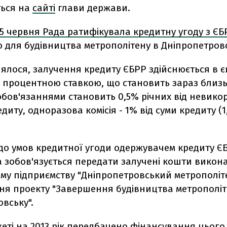
ться на
сайті
глави держави.
5 червня Рада ратифікувала кредитну угоду з ЄБ
о для будівництва метрополітену в Дніпропетров
ялося, залучення кредиту ЄБРР здійснюється в є
процентною ставкою, що становить зараз близьк
зобов'язаннями становить 0,5% річних від невико
диту, одноразова комісія - 1% від суми кредиту (1
до умов кредитної угоди одержувачем кредиту Є
а зобов'язується передати залучені кошти викон
му підприємству "Дніпропетровський метрополіт
ня проекту "Завершення будівництва метрополіт
вську".
ті на 2013 рік передбачено фінансування цього