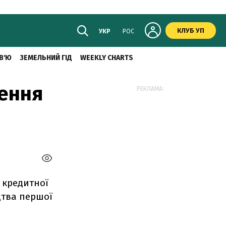
КЛУБ УП
УКР
РОС
В'Ю
ЗЕМЕЛЬНИЙ ГІД
WEEKLY CHARTS
чення
РЕКЛАМА:
 кредитної
цтва першої