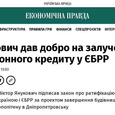
ФРАСТРУКТУРА
ПРАВИЛА ГРИ
ФІНАНСИ
СПЕЦПРОЄКТИ
ІНТЕР
вич дав добро на залу
онного кредиту у ЄБРР
 13:03
Віктор Янукович підписав закон про ратифікацію
Україною і ЄБРР за проектом завершення будівни
ополітену в Дніпропетровську