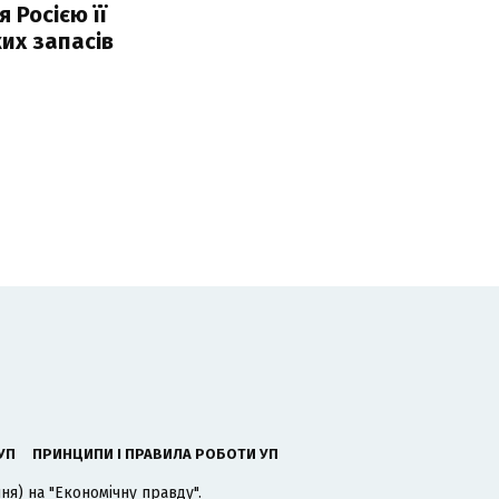
 Росією її
их запасів
УП
ПРИНЦИПИ І ПРАВИЛА РОБОТИ УП
я) на "Економічну правду".