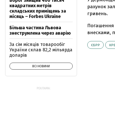
Ворог знищив 400 тисяч
квадратних метрів
рахунок за
складських приміщень за
гривень.
місяць – Forbes Ukraine
Погашення 
Більша частина Львова
внесками, п
знеструмлена через аварію
За сім місяців товарообіг
ЄБРР
КР
України склав 82,2 мільярда
доларів
ВСІ НОВИНИ
РЕКЛАМА: