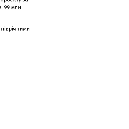
і 99 млн
 піврічними