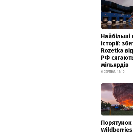
Найбільші 
історії: зб
Rozetka від
РФ сягают
мільярдів
6 СЕРПНЯ, 12:10
Порятунок
Wildberries