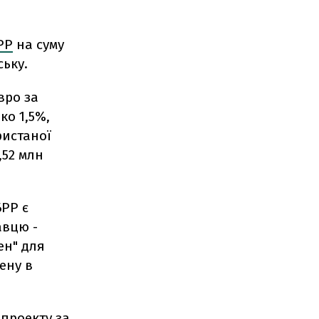
РР
на суму
ську.
вро за
о 1,5%,
ристаної
,52 млн
БРР є
авцю -
ен" для
ену в
 проекту за