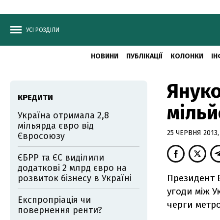
УСІ РОЗДІЛИ
НОВИНИ
ПУБЛІКАЦІЇ
КОЛОНКИ
ІН
Януко
КРЕДИТИ
мільй
Україна отримала 2,8
мільярда євро від
25 ЧЕРВНЯ 2013,
Євросоюзу
ЄБРР та ЄС виділили
додаткові 2 млрд євро на
Президент 
розвиток бізнесу в Україні
угоди між 
Експропріація чи
черги метр
повернення ренти?