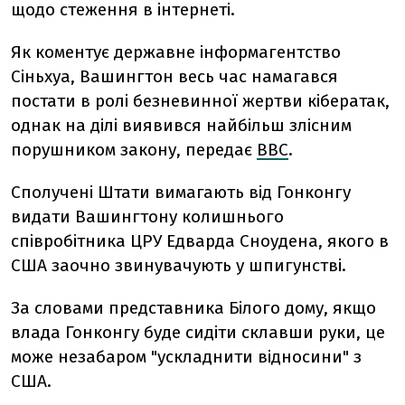
щодо стеження в інтернеті.
Як коментує державне інформагентство
Сіньхуа, Вашингтон весь час намагався
постати в ролі безневинної жертви кібератак,
однак на ділі виявився найбільш злісним
порушником закону, передає
ВВС
.
Сполучені Штати вимагають від Гонконгу
видати Вашингтону колишнього
співробітника ЦРУ Едварда Сноудена, якого в
США заочно звинувачують у шпигунстві.
За словами представника Білого дому, якщо
влада Гонконгу буде сидіти склавши руки, це
може незабаром "ускладнити відносини" з
США.