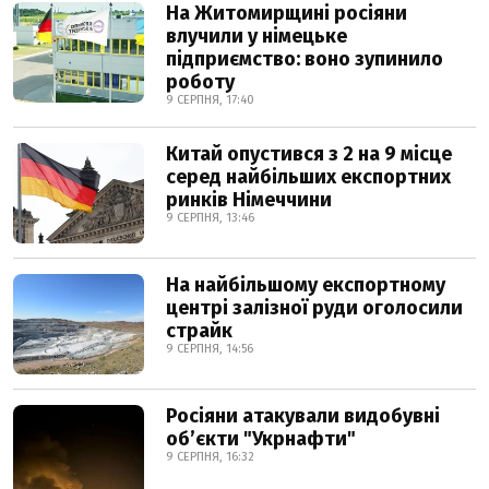
На Житомирщині росіяни
влучили у німецьке
підприємство: воно зупинило
роботу
9 СЕРПНЯ, 17:40
Китай опустився з 2 на 9 місце
серед найбільших експортних
ринків Німеччини
9 СЕРПНЯ, 13:46
На найбільшому експортному
центрі залізної руди оголосили
страйк
9 СЕРПНЯ, 14:56
Росіяни атакували видобувні
обʼєкти "Укрнафти"
9 СЕРПНЯ, 16:32