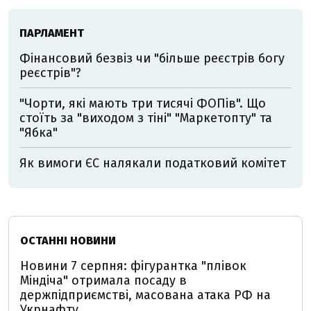
ПАРЛАМЕНТ
Фінансовий безвіз чи "більше реєстрів богу
реєстрів"?
"Чорти, які мають три тисячі ФОПів". Що
стоїть за "виходом з тіні" "Маркетопту" та
"Ябка"
Як вимоги ЄС налякали податковий комітет
ОСТАННІ НОВИНИ
Новини 7 серпня: фігурантка "плівок
Міндіча" отримала посаду в
держпідприємстві, масована атака РФ на
Укрнафту