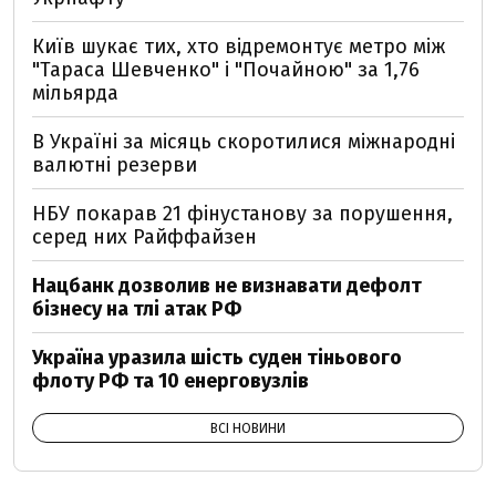
Київ шукає тих, хто відремонтує метро між
"Тараса Шевченко" і "Почайною" за 1,76
мільярда
В Україні за місяць скоротилися міжнародні
валютні резерви
НБУ покарав 21 фінустанову за порушення,
серед них Райффайзен
Нацбанк дозволив не визнавати дефолт
бізнесу на тлі атак РФ
Україна уразила шість суден тіньового
флоту РФ та 10 енерговузлів
ВСІ НОВИНИ