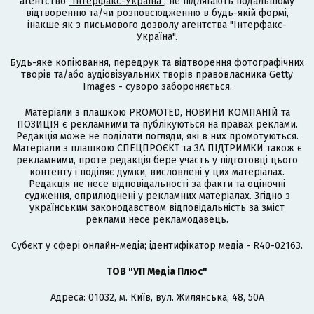
агентство
"Інтерфакс-Україна"
, не підлягають подальшому
відтворенню та/чи розповсюдженню в будь-якій формі,
інакше як з письмового дозволу агентства "Інтерфакс-
Україна".
Будь-яке копіювання, передрук та відтворення фотографічних
творів та/або аудіовізуальних творів правовласника Getty
Images - суворо забороняється.
Матеріали з плашкою PROMOTED, НОВИНИ КОМПАНІЙ та
ПОЗИЦІЯ є рекламними та публікуються на правах реклами.
Редакція може не поділяти погляди, які в них промотуються.
Матеріали з плашкою СПЕЦПРОЄКТ та ЗА ПІДТРИМКИ також є
рекламними, проте редакція бере участь у підготовці цього
контенту і поділяє думки, висловлені у цих матеріалах.
Редакція не несе відповідальності за факти та оціночні
судження, оприлюднені у рекламних матеріалах. Згідно з
українським законодавством відповідальність за зміст
реклами несе рекламодавець.
Cубєкт у сфері онлайн-медіа; ідентифікатор медіа - R40-02163.
ТОВ "УП Медіа Плюс"
Адреса: 01032, м. Київ, вул. Жилянська, 48, 50А