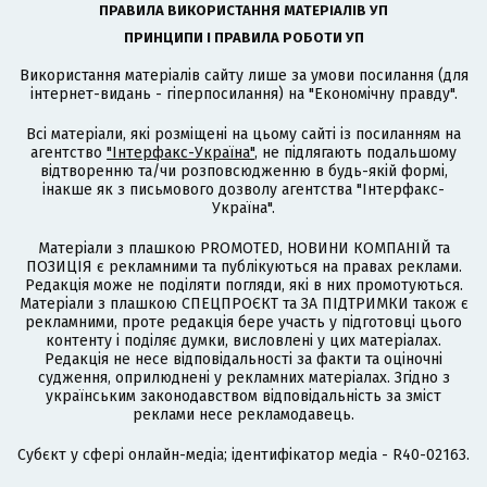
ПРАВИЛА ВИКОРИСТАННЯ МАТЕРІАЛІВ УП
ПРИНЦИПИ І ПРАВИЛА РОБОТИ УП
Використання матеріалів сайту лише за умови посилання (для
інтернет-видань - гіперпосилання) на "Економічну правду".
Всі матеріали, які розміщені на цьому сайті із посиланням на
агентство
"Інтерфакс-Україна"
, не підлягають подальшому
відтворенню та/чи розповсюдженню в будь-якій формі,
інакше як з письмового дозволу агентства "Інтерфакс-
Україна".
Матеріали з плашкою PROMOTED, НОВИНИ КОМПАНІЙ та
ПОЗИЦІЯ є рекламними та публікуються на правах реклами.
Редакція може не поділяти погляди, які в них промотуються.
Матеріали з плашкою СПЕЦПРОЄКТ та ЗА ПІДТРИМКИ також є
рекламними, проте редакція бере участь у підготовці цього
контенту і поділяє думки, висловлені у цих матеріалах.
Редакція не несе відповідальності за факти та оціночні
судження, оприлюднені у рекламних матеріалах. Згідно з
українським законодавством відповідальність за зміст
реклами несе рекламодавець.
Cубєкт у сфері онлайн-медіа; ідентифікатор медіа - R40-02163.