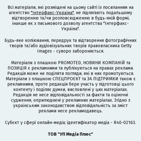
Всі матеріали, які розміщені на цьому сайті із посиланням на
агентство
"Інтерфакс-Україна"
, не підлягають подальшому
відтворенню та/чи розповсюдженню в будь-якій формі,
інакше як з письмового дозволу агентства "Інтерфакс-
Україна".
Будь-яке копіювання, передрук та відтворення фотографічних
творів та/або аудіовізуальних творів правовласника Getty
Images - суворо забороняється.
Матеріали з плашкою PROMOTED, НОВИНИ КОМПАНІЙ та
ПОЗИЦІЯ є рекламними та публікуються на правах реклами.
Редакція може не поділяти погляди, які в них промотуються.
Матеріали з плашкою СПЕЦПРОЄКТ та ЗА ПІДТРИМКИ також є
рекламними, проте редакція бере участь у підготовці цього
контенту і поділяє думки, висловлені у цих матеріалах.
Редакція не несе відповідальності за факти та оціночні
судження, оприлюднені у рекламних матеріалах. Згідно з
українським законодавством відповідальність за зміст
реклами несе рекламодавець.
Cубєкт у сфері онлайн-медіа; ідентифікатор медіа - R40-02163.
ТОВ "УП Медіа Плюс"