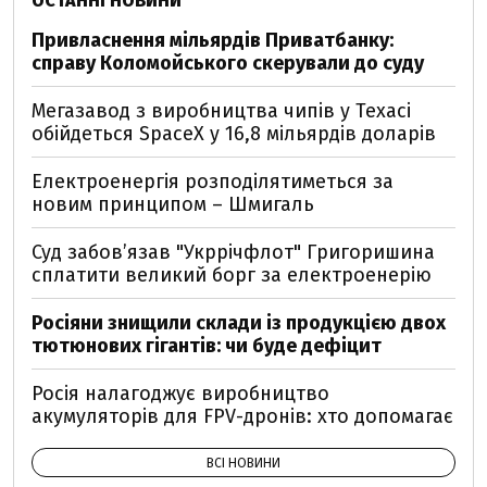
ОСТАННІ НОВИНИ
Привласнення мільярдів Приватбанку:
справу Коломойського скерували до суду
Мегазавод з виробництва чипів у Техасі
обійдеться SpaceX у 16,8 мільярдів доларів
Електроенергія розподілятиметься за
новим принципом – Шмигаль
Суд забов’язав "Укррічфлот" Григоришина
сплатити великий борг за електроенерію
Росіяни знищили склади із продукцією двох
тютюнових гігантів: чи буде дефіцит
Росія налагоджує виробництво
акумуляторів для FPV-дронів: хто допомагає
ВСІ НОВИНИ