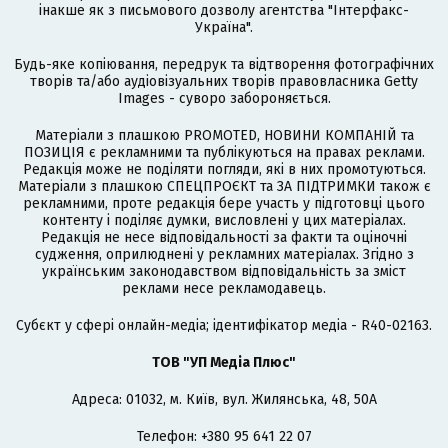
інакше як з письмового дозволу агентства "Інтерфакс-
Україна".
Будь-яке копіювання, передрук та відтворення фотографічних
творів та/або аудіовізуальних творів правовласника Getty
Images - суворо забороняється.
Матеріали з плашкою PROMOTED, НОВИНИ КОМПАНІЙ та
ПОЗИЦІЯ є рекламними та публікуються на правах реклами.
Редакція може не поділяти погляди, які в них промотуються.
Матеріали з плашкою СПЕЦПРОЄКТ та ЗА ПІДТРИМКИ також є
рекламними, проте редакція бере участь у підготовці цього
контенту і поділяє думки, висловлені у цих матеріалах.
Редакція не несе відповідальності за факти та оціночні
судження, оприлюднені у рекламних матеріалах. Згідно з
українським законодавством відповідальність за зміст
реклами несе рекламодавець.
Cубєкт у сфері онлайн-медіа; ідентифікатор медіа - R40-02163.
ТОВ "УП Медіа Плюс"
Адреса: 01032, м. Київ, вул. Жилянська, 48, 50А
Телефон: +380 95 641 22 07