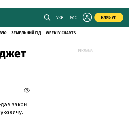
КЛУБ УП
УКР
РОС
В'Ю
ЗЕМЕЛЬНИЙ ГІД
WEEKLY CHARTS
юджет
РЕКЛАМА:
едав закон
нуковичу.