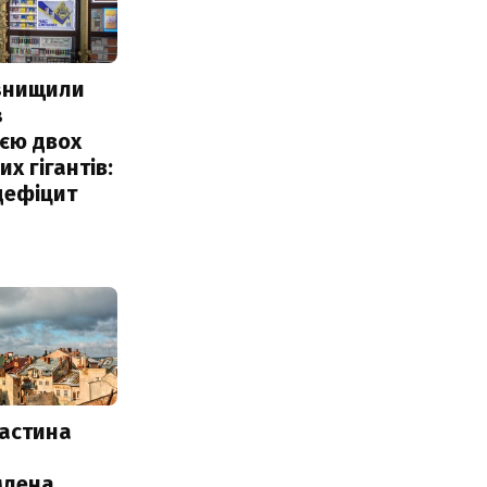
 знищили
з
єю двох
х гігантів:
дефіцит
частина
млена