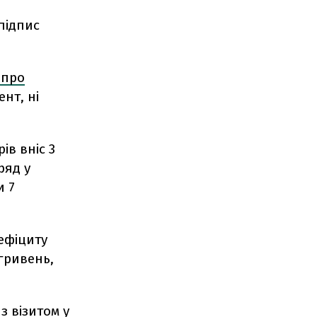
підпис
 про
ент, ні
ів вніс 3
ряд у
и 7
ефіциту
 гривень,
з візитом у