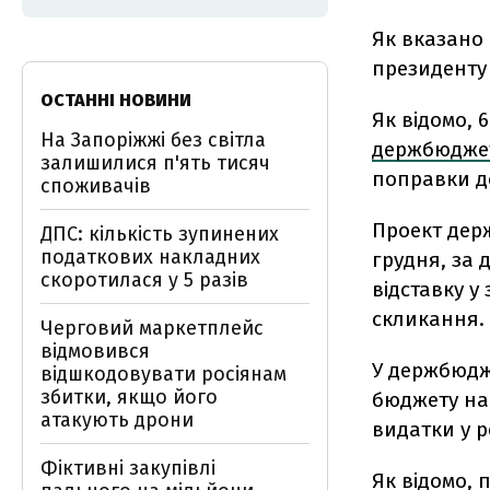
Як вказано 
президенту 
ОСТАННІ НОВИНИ
Як відомо, 
На Запоріжжі без світла
держбюджет
залишилися п'ять тисяч
поправки д
споживачів
Проект держ
ДПС: кількість зупинених
податкових накладних
грудня, за 
скоротилася у 5 разів
відставку у
скликання.
Черговий маркетплейс
відмовився
У держбюдж
відшкодовувати росіянам
збитки, якщо його
бюджету на 
атакують дрони
видатки у р
Фіктивні закупівлі
Як відомо, 