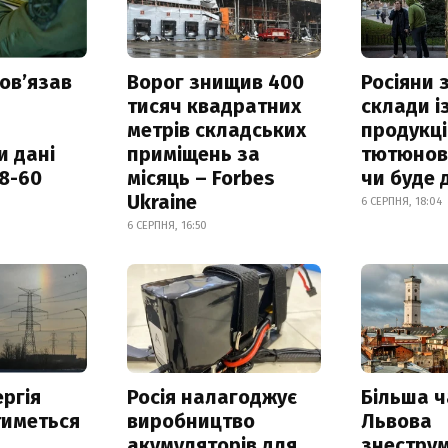
овʼязав
Ворог знищив 400
Росіяни
тисяч квадратних
склади і
метрів складських
продукці
и дані
приміщень за
тютюнови
18-60
місяць – Forbes
чи буде 
Ukraine
6 СЕРПНЯ, 18:04
6 СЕРПНЯ, 16:50
ргія
Росія налагоджує
Більша 
тиметься
виробництво
Львова
акумуляторів для
знестру