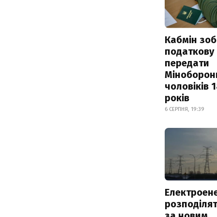
Кабмін зоб
податкову
передати
Міноборон
чоловіків 
років
6 СЕРПНЯ, 19:39
Електроене
розподіля
за новим