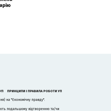
арію
УП
ПРИНЦИПИ І ПРАВИЛА РОБОТИ УП
я) на "Економічну правду".
гають подальшому відтворенню та/чи