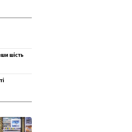
вши шість
ті