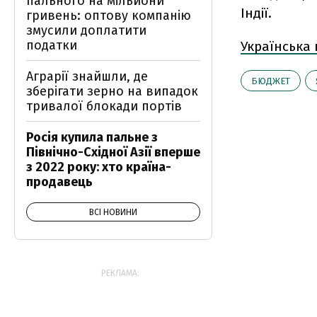
пального на мільйони
Індії.
гривень: оптову компанію
змусили доплатити
податки
Українська
Аграрії знайшли, де
БЮДЖЕТ
зберігати зерно на випадок
тривалої блокади портів
Росія купила пальне з
Північно-Східної Азії вперше
з 2022 року: хто країна-
продавець
ВСІ НОВИНИ
РЕКЛАМА: