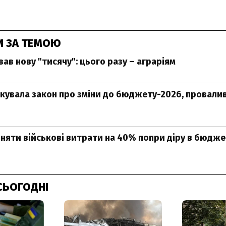
И ЗА ТЕМОЮ
ав нову "тисячу": цього разу – аграріям
кувала закон про зміни до бюджету-2026, провали
няти військові витрати на 40% попри діру в бюдже
СЬОГОДНІ