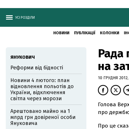
УСІ РОЗДІЛИ
НОВИНИ
ПУБЛІКАЦІЇ
КОЛОНКИ
ІН
Рада 
ЯНУКОВИЧ
на з
Реформи від бідності
10 ГРУДНЯ 2012,
Новини 4 лютого: план
відновлення польотів до
України, відключення
світла через морози
Голова Вер
Арештовано майно на 1
про держбюд
млрд грн довіреної особи
Януковича
Про це ска