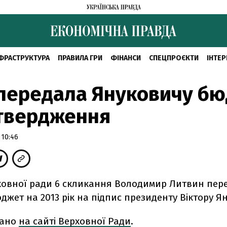
ФРАСТРУКТУРА
ПРАВИЛА ГРИ
ФІНАНСИ
СПЕЦПРОЄКТИ
ІНТЕР
передала Януковичу б
атвердження
 10:46
ховної ради 6 скликання Володимир Литвин пер
жет на 2013 рік на підпис президенту Віктору Я
зано
на сайті Верховної Ради
.