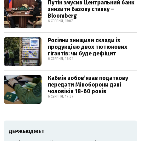
Путін змусив Центральний банк
знизити базову ставку –
Bloomberg
6 СЕРПНЯ, 15:07
Росіяни знищили склади із
продукцією двох тютюнових
гігантів: чи буде дефіцит
6 СЕРПНЯ, 18:04
Кабмін зобовʼязав податкову
передати Міноборони дані
чоловіків 18-60 років
6 СЕРПНЯ, 19:39
ДЕРЖБЮДЖЕТ