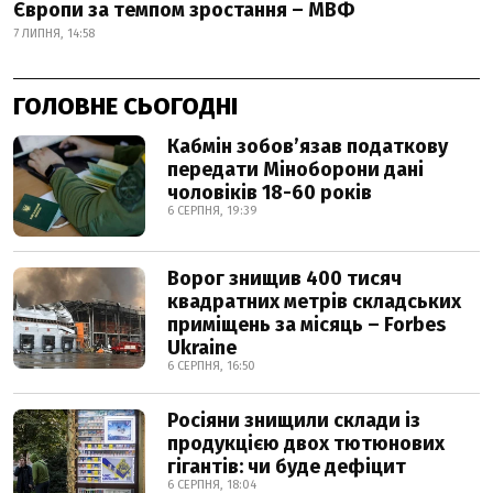
Європи за темпом зростання – МВФ
7 ЛИПНЯ, 14:58
ГОЛОВНЕ СЬОГОДНІ
Кабмін зобовʼязав податкову
передати Міноборони дані
чоловіків 18-60 років
6 СЕРПНЯ, 19:39
Ворог знищив 400 тисяч
квадратних метрів складських
приміщень за місяць – Forbes
Ukraine
6 СЕРПНЯ, 16:50
Росіяни знищили склади із
продукцією двох тютюнових
гігантів: чи буде дефіцит
6 СЕРПНЯ, 18:04