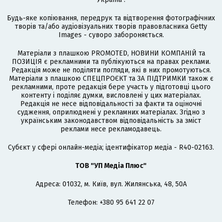
Будь-яке копіювання, передрук та відтворення фотографічних
творів та/або аудіовізуальних творів правовласника Getty
Images - суворо забороняється.
Матеріали з плашкою PROMOTED, НОВИНИ КОМПАНІЙ та
ПОЗИЦІЯ є рекламними та публікуються на правах реклами.
Редакція може не поділяти погляди, які в них промотуються.
Матеріали з плашкою СПЕЦПРОЄКТ та ЗА ПІДТРИМКИ також є
рекламними, проте редакція бере участь у підготовці цього
контенту і поділяє думки, висловлені у цих матеріалах.
Редакція не несе відповідальності за факти та оціночні
судження, оприлюднені у рекламних матеріалах. Згідно з
українським законодавством відповідальність за зміст
реклами несе рекламодавець.
Cубєкт у сфері онлайн-медіа; ідентифікатор медіа - R40-02163.
ТОВ "УП Медіа Плюс"
Адреса: 01032, м. Київ, вул. Жилянська, 48, 50А
Телефон: +380 95 641 22 07