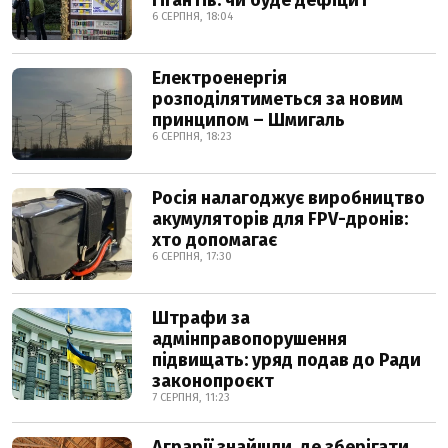
гігантів: чи буде дефіцит
6 СЕРПНЯ, 18:04
Електроенергія
розподілятиметься за новим
принципом – Шмигаль
6 СЕРПНЯ, 18:23
Росія налагоджує виробництво
акумуляторів для FPV-дронів:
хто допомагає
6 СЕРПНЯ, 17:30
Штрафи за
адмінправопорушення
підвищать: уряд подав до Ради
законопроєкт
7 СЕРПНЯ, 11:23
Аграрії знайшли, де зберігати