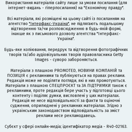
Використання матеріалів сайту лише за умови посилання (для
інтернет-видань - гіперпосилання) на "Економічну правду".
Всі матеріали, які розміщені на цьому сайті із посиланням на
агентство
"Інтерфакс-Україна"
, не підлягають подальшому
відтворенню та/чи розповсюдженню в будь-якій формі,
інакше як з письмового дозволу агентства "Інтерфакс-
Україна".
Будь-яке копіювання, передрук та відтворення фотографічних
творів та/або аудіовізуальних творів правовласника Getty
Images - суворо забороняється.
Матеріали з плашкою PROMOTED, НОВИНИ КОМПАНІЙ та
ПОЗИЦІЯ є рекламними та публікуються на правах реклами.
Редакція може не поділяти погляди, які в них промотуються.
Матеріали з плашкою СПЕЦПРОЄКТ та ЗА ПІДТРИМКИ також є
рекламними, проте редакція бере участь у підготовці цього
контенту і поділяє думки, висловлені у цих матеріалах.
Редакція не несе відповідальності за факти та оціночні
судження, оприлюднені у рекламних матеріалах. Згідно з
українським законодавством відповідальність за зміст
реклами несе рекламодавець.
Cубєкт у сфері онлайн-медіа; ідентифікатор медіа - R40-02163.