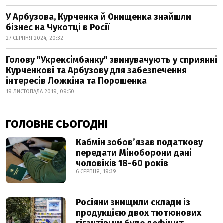
У Арбузова, Курченка й Онищенка знайшли
бізнес на Чукотці в Росії
27 СЕРПНЯ 2024, 20:32
Голову "Укрексімбанку" звинувачують у сприянні
Курченкові та Арбузову для забезпечення
інтересів Ложкіна та Порошенка
19 ЛИСТОПАДА 2019, 09:50
ГОЛОВНЕ СЬОГОДНІ
Кабмін зобовʼязав податкову
передати Міноборони дані
чоловіків 18-60 років
6 СЕРПНЯ, 19:39
Росіяни знищили склади із
продукцією двох тютюнових