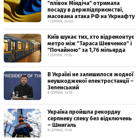
"плівок Міндіча" отримала
посаду в держпідприємстві,
масована атака РФ на Укрнафту
7 СЕРПНЯ, 20:00
Київ шукає тих, хто відремонтує
метро між "Тараса Шевченко" і
"Почайною" за 1,76 мільярда
7 СЕРПНЯ, 19:55
В Україні не залишилося жодної
неушкодженої електростанції –
Зеленський
8 СЕРПНЯ, 14:10
Україна пройшла рекордну
серпневу спеку без відключень
– Шмигаль
8 СЕРПНЯ, 11:50