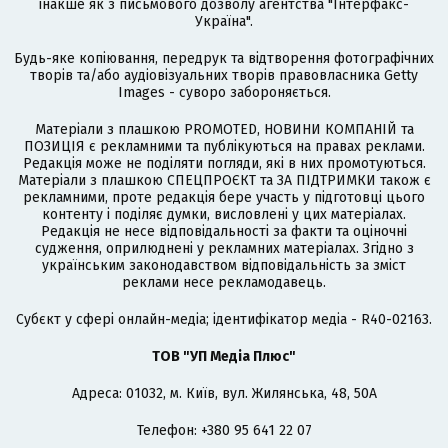
інакше як з письмового дозволу агентства "Інтерфакс-
Україна".
Будь-яке копіювання, передрук та відтворення фотографічних
творів та/або аудіовізуальних творів правовласника Getty
Images - суворо забороняється.
Матеріали з плашкою PROMOTED, НОВИНИ КОМПАНІЙ та
ПОЗИЦІЯ є рекламними та публікуються на правах реклами.
Редакція може не поділяти погляди, які в них промотуються.
Матеріали з плашкою СПЕЦПРОЄКТ та ЗА ПІДТРИМКИ також є
рекламними, проте редакція бере участь у підготовці цього
контенту і поділяє думки, висловлені у цих матеріалах.
Редакція не несе відповідальності за факти та оціночні
судження, оприлюднені у рекламних матеріалах. Згідно з
українським законодавством відповідальність за зміст
реклами несе рекламодавець.
Cубєкт у сфері онлайн-медіа; ідентифікатор медіа - R40-02163.
ТОВ "УП Медіа Плюс"
Адреса: 01032, м. Київ, вул. Жилянська, 48, 50А
Телефон: +380 95 641 22 07