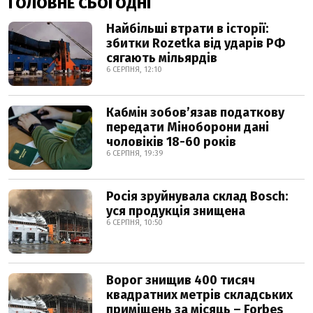
ГОЛОВНЕ СЬОГОДНІ
Найбільші втрати в історії:
збитки Rozetka від ударів РФ
сягають мільярдів
6 СЕРПНЯ, 12:10
Кабмін зобовʼязав податкову
передати Міноборони дані
чоловіків 18-60 років
6 СЕРПНЯ, 19:39
Росія зруйнувала склад Bosch:
уся продукція знищена
6 СЕРПНЯ, 10:50
Ворог знищив 400 тисяч
квадратних метрів складських
приміщень за місяць – Forbes