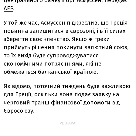
центрального банку Йорг Асмуссен, передає
AFP
.
У той же час, Асмуссен підкреслив, що Греція
повинна залишитися в єврозоні, і в її силах
зберегти своє членство. Якщо ж греки
приймуть рішення покинути валютний союз,
то їх вихід буде супроводжуватися
економічними потрясіннями, які не
обмежаться балканської країною.
Як відомо, поточний тиждень буде важливою
для Греції, оскільки вона подає заявку на
черговий транш фінансової допомоги від
Євросоюзу.
РЕКЛАМА: