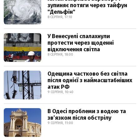
зупиняє потяги через тайфун
"Дельфін"
8 СЕРПНЯ, 17:10
У Венесуелі спалахнули
протести через щоденні
відключення світла
8 СЕРПНЯ, 18:00
Одещина частково без світла
після однієї з наймасштабніших
атак РФ
9 СЕРПНЯ, 10:40
В Одесі проблеми з водою та
звʼязком після обстрілу
9 СЕРПНЯ, 11:00