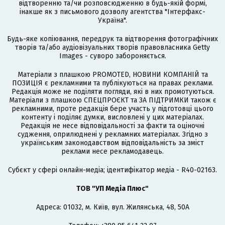
відтворенню та/чи розповсюдженню в будь-якій формі,
інакше як з письмового дозволу агентства "Інтерфакс-
Україна".
Будь-яке копіювання, передрук та відтворення фотографічних
творів та/або аудіовізуальних творів правовласника Getty
Images - суворо забороняється.
Матеріали з плашкою PROMOTED, НОВИНИ КОМПАНІЙ та
ПОЗИЦІЯ є рекламними та публікуються на правах реклами.
Редакція може не поділяти погляди, які в них промотуються.
Матеріали з плашкою СПЕЦПРОЄКТ та ЗА ПІДТРИМКИ також є
рекламними, проте редакція бере участь у підготовці цього
контенту і поділяє думки, висловлені у цих матеріалах.
Редакція не несе відповідальності за факти та оціночні
судження, оприлюднені у рекламних матеріалах. Згідно з
українським законодавством відповідальність за зміст
реклами несе рекламодавець.
Cубєкт у сфері онлайн-медіа; ідентифікатор медіа - R40-02163.
ТОВ "УП Медіа Плюс"
Адреса: 01032, м. Київ, вул. Жилянська, 48, 50А