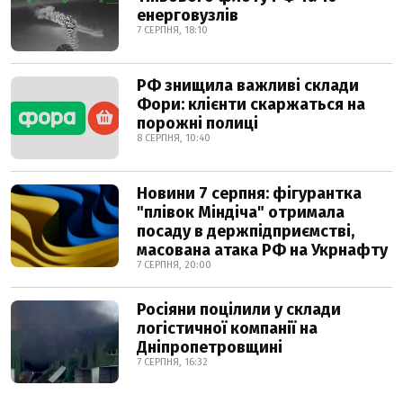
енерговузлів
7 СЕРПНЯ, 18:10
РФ знищила важливі склади
Фори: клієнти скаржаться на
порожні полиці
8 СЕРПНЯ, 10:40
Новини 7 серпня: фігурантка
"плівок Міндіча" отримала
посаду в держпідприємстві,
масована атака РФ на Укрнафту
7 СЕРПНЯ, 20:00
Росіяни поцілили у склади
логістичної компанії на
Дніпропетровщині
7 СЕРПНЯ, 16:32