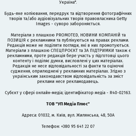
Україна".
Будь-яке копіювання, передрук та відтворення фотографічних
творів та/або аудіовізуальних творів правовласника Getty
Images - суворо забороняється.
Матеріали з плашкою PROMOTED, НОВИНИ КОМПАНІЙ та
ПОЗИЦІЯ є рекламними та публікуються на правах реклами.
Редакція може не поділяти погляди, які в них промотуються.
Матеріали з плашкою СПЕЦПРОЄКТ та ЗА ПІДТРИМКИ також є
рекламними, проте редакція бере участь у підготовці цього
контенту і поділяє думки, висловлені у цих матеріалах.
Редакція не несе відповідальності за факти та оціночні
судження, оприлюднені у рекламних матеріалах. Згідно з
українським законодавством відповідальність за зміст
реклами несе рекламодавець.
Cубєкт у сфері онлайн-медіа; ідентифікатор медіа - R40-02163.
ТОВ "УП Медіа Плюс"
Адреса: 01032, м. Київ, вул. Жилянська, 48, 50А
Телефон: +380 95 641 22 07