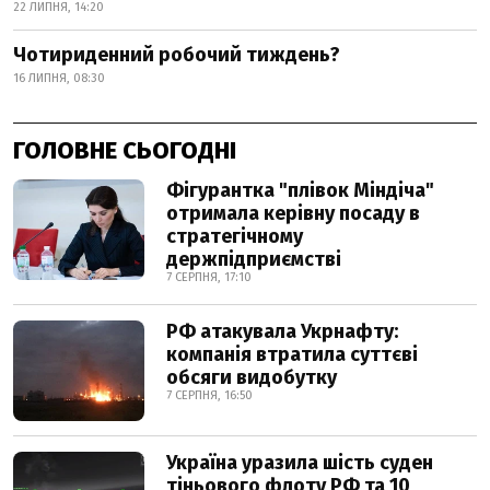
22 ЛИПНЯ, 14:20
Чотириденний робочий тиждень?
16 ЛИПНЯ, 08:30
ГОЛОВНЕ СЬОГОДНІ
Фігурантка "плівок Міндіча"
отримала керівну посаду в
стратегічному
держпідприємстві
7 СЕРПНЯ, 17:10
РФ атакувала Укрнафту:
компанія втратила суттєві
обсяги видобутку
7 СЕРПНЯ, 16:50
Україна уразила шість суден
тіньового флоту РФ та 10