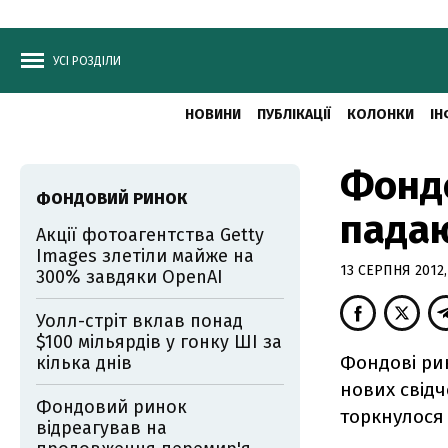
УСІ РОЗДІЛИ
НОВИНИ
ПУБЛІКАЦІЇ
КОЛОНКИ
ІН
Фондо
ФОНДОВИЙ РИНОК
пада
Акції фотоагентства Getty
Images злетіли майже на
13 СЕРПНЯ 2012,
300% завдяки OpenAI
Уолл-стріт вклав понад
$100 мільярдів у гонку ШІ за
Фондові ри
кілька днів
нових свідч
Фондовий ринок
торкнулося 
відреагував на