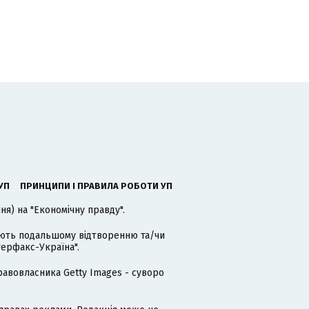
УП
ПРИНЦИПИ І ПРАВИЛА РОБОТИ УП
я) на "Економічну правду".
гають подальшому відтворенню та/чи
терфакс-Україна".
равовласника Getty Images - суворо