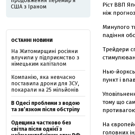
продовження перемир'я
Ріст ВВП Яп
США з Іраном
ніж прогно
Минулого т
падіння обс
ОСТАННІ НОВИНИ
Трейдери сп
На Житомирщині росіяни
стимулюванн
влучили у підприємство з
німецьким капіталом
Нью-йоркськ
Компанію, яка невчасно
пункт і впа
поставила дрони для ЗСУ,
покарали на 25 мільйонів
Уповільненн
тому що сам
В Одесі проблеми з водою
та звʼязком після обстрілу
противагою 
Одещина частково без
На європейс
світла після однієї з
головних ін