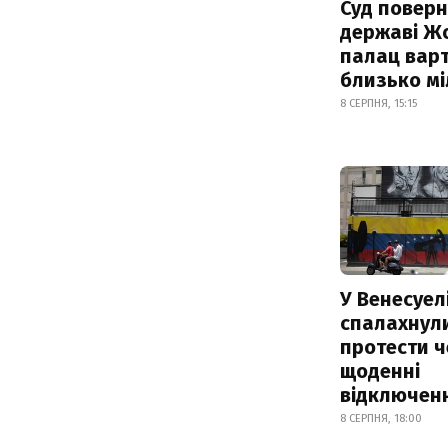
Суд поверн
державі Ж
палац варт
близько м
8 СЕРПНЯ, 15:15
У Венесуел
спалахнул
протести ч
щоденні
відключенн
8 СЕРПНЯ, 18:00