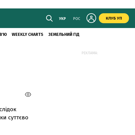
КЛУБ УП
УКР
РОС
В'Ю
WEEKLY CHARTS
ЗЕМЕЛЬНИЙ ГІД
РЕКЛАМА:
слідок
ки суттєво