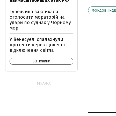
наймасштабніших атак РФ
ФОНДОВІ ІНДЕ
Туреччина закликала
оголосити мораторій на
удари по суднах у Чорному
морі
У Венесуелі спалахнули
протести через щоденні
відключення світла
ВСІ НОВИНИ
РЕКЛАМА: