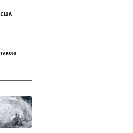
з США
0 також