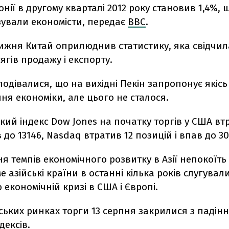
онії в другому кварталі 2012 року становив 1,4%,
зували економісти, передає
ВВС
.
ижня Китай оприлюднив статистику, яка свідчил
ягів продажу і експорту.
одівалися, що на вихідні Пекін запропонує якісь
я економіки, але цього не сталося.
ий індекс Dow Jones на початку торгів у США вт
в до 13146, Nasdaq втратив 12 позицій і впав до 30
я темпів економічного розвитку в Азії непокоїть 
е азійські країни в останні кілька років слугувал
економічній кризі в США і Європі.
ьких ринках торги 13 серпня закрилися з падін
дексів.