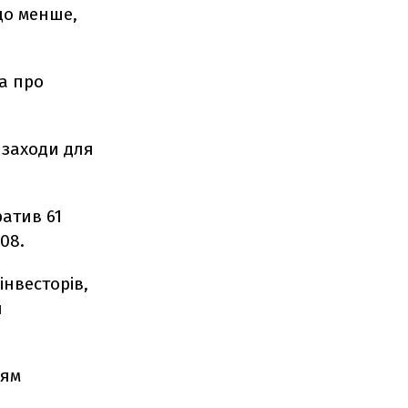
 що менше,
а про
 заходи для
ратив 61
08.
інвесторів,
и
ням