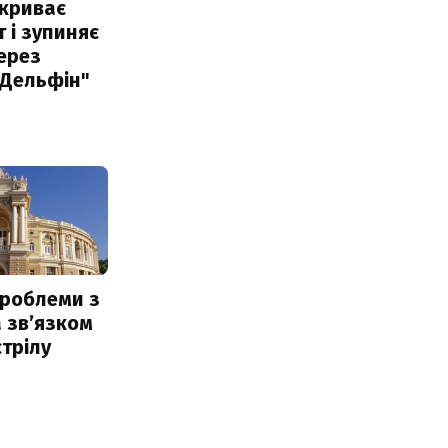
акриває
 і зупиняє
ерез
"Дельфін"
проблеми з
 звʼязком
стрілу