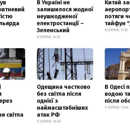
ув
В Україні не
Китай з
овтневий
залишилося жодної
аеропорт
істю
неушкодженої
потяги ч
ільярда
електростанції –
тайфун 
Зеленський
8 СЕРПНЯ, 17:10
8 СЕРПНЯ, 14:10
і
Одещина частково
В Одесі 
и
без світла після
водою та
ерез
однієї з
після об
наймасштабніших
9 СЕРПНЯ, 11:00
я світла
атак РФ
9 СЕРПНЯ, 10:40