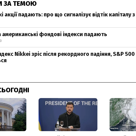
И ЗА ТЕМОЮ
 акції падають: про що сигналізує відтік капіталу 
 американські фондові індекси падають
40
декс Nikkei зріс після рекордного падіння, S&P 50
ься
СЬОГОДНІ