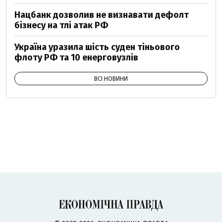
Нацбанк дозволив не визнавати дефолт
бізнесу на тлі атак РФ
Україна уразила шість суден тіньового
флоту РФ та 10 енерговузлів
ВСІ НОВИНИ