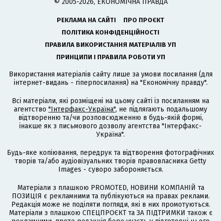
© 2005-2026, ЕКОНОМІЧНА ПРАВДА
РЕКЛАМА НА САЙТІ
ПРО ПРОЄКТ
ПОЛІТИКА КОНФІДЕНЦІЙНОСТІ
ПРАВИЛА ВИКОРИСТАННЯ МАТЕРІАЛІВ УП
ПРИНЦИПИ І ПРАВИЛА РОБОТИ УП
Використання матеріалів сайту лише за умови посилання (для
інтернет-видань - гіперпосилання) на "Економічну правду".
Всі матеріали, які розміщені на цьому сайті із посиланням на
агентство
"Інтерфакс-Україна"
, не підлягають подальшому
відтворенню та/чи розповсюдженню в будь-якій формі,
інакше як з письмового дозволу агентства "Інтерфакс-
Україна".
Будь-яке копіювання, передрук та відтворення фотографічних
творів та/або аудіовізуальних творів правовласника Getty
Images - суворо забороняється.
Матеріали з плашкою PROMOTED, НОВИНИ КОМПАНІЙ та
ПОЗИЦІЯ є рекламними та публікуються на правах реклами.
Редакція може не поділяти погляди, які в них промотуються.
Матеріали з плашкою СПЕЦПРОЄКТ та ЗА ПІДТРИМКИ також є