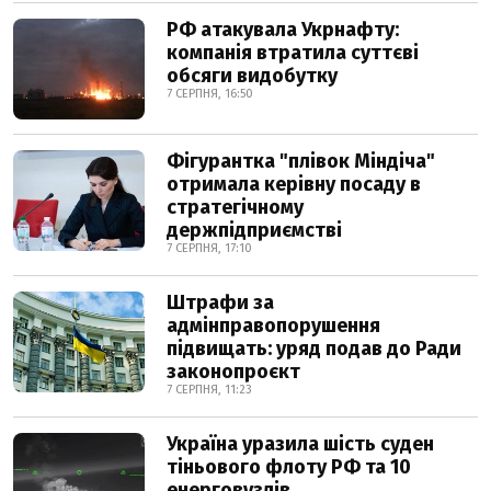
РФ атакувала Укрнафту:
компанія втратила суттєві
обсяги видобутку
7 СЕРПНЯ, 16:50
Фігурантка "плівок Міндіча"
отримала керівну посаду в
стратегічному
держпідприємстві
7 СЕРПНЯ, 17:10
Штрафи за
адмінправопорушення
підвищать: уряд подав до Ради
законопроєкт
7 СЕРПНЯ, 11:23
Україна уразила шість суден
тіньового флоту РФ та 10
енерговузлів