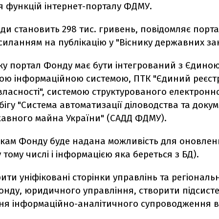
 функцій інтернет-порталу ФДМУ.
оди становить 298 тис. гривень, повідомляє порта
осиланням на публікацію у "Віснику державних зак
ку портал Фонду має бути інтегрований з Єдино
ою інформаційною системою, ПТК "Єдиний реєстр
власності", системою структурованого електронн
ігу "Система автоматизації діловодства та докум
авного майна України" (САДД ФДМУ).
икам Фонду буде надана можливість для оновленн
у тому числі і інформацією яка береться з БД).
ити уніфіковані сторінки управлінь та регіональ
онду, юридичного управління, створити підсист
ня інформаційно-аналітичного супроводження в