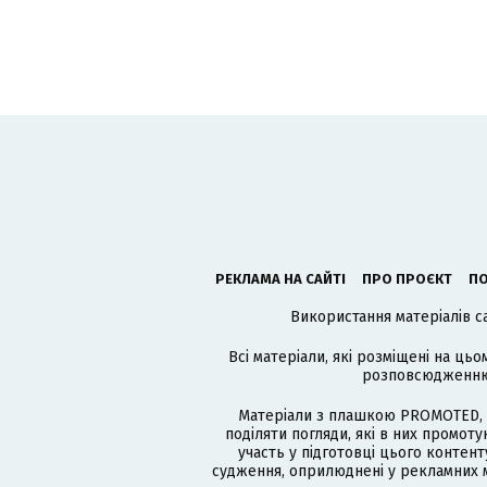
РЕКЛАМА НА САЙТІ
ПРО ПРОЄКТ
ПО
Використання матеріалів с
Всі матеріали, які розміщені на цьо
розповсюдженню в
Матеріали з плашкою PROMOTED, 
поділяти погляди, які в них промо
участь у підготовці цього контенту
судження, оприлюднені у рекламних м