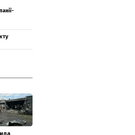
панії-
кту
ила