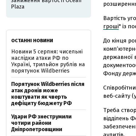
заниження вартості Ocean
розширення
Plaza
Вартість уг
гроші
" із п
До кінця ро
ОСТАННІ НОВИНИ
комп’ютерн
Новини 5 серпня: чисельні
державної 
наслідки атаки РФ по
Україні, трильйон рублів на
документооб
порятунок Wildberries
Фонду держ
Порятунок Wildberries після
Співробітн
атак дронів може
веб-сайту (
коштувати як чверть
дефіциту бюджету РФ
Треба створ
Удари РФ знеструмили
відділень Ф
чотири райони
забезпечен
Дніпропетровщини
аудитів.