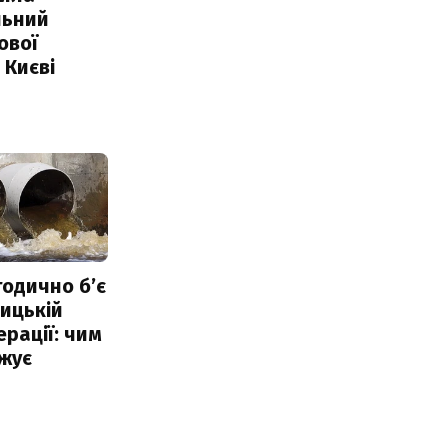
льний
ової
 Києві
тодично б’є
ицькій
ерації: чим
жує