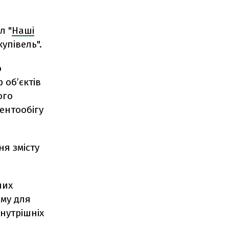
л "
Наші
упівель".
ю
 об’єктів
ого
ентообігу
я змісту
них
ему для
нутрішніх