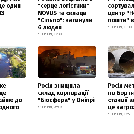
ще один
"серце логістики"
сортува
ПЗ
NOVUS та склади
центр "Н
"Сільпо": загинули
пошти" в
6 людей
5 СЕРПНЯ, 10:10
5 СЕРПНЯ, 12:30
ке
Росія знищила
Росія ме
ще
склад корпорації
по Бортн
айже до
"Біосфера" у Дніпрі
станції а
родного
це загро
5 СЕРПНЯ, 09:15
5 СЕРПНЯ, 13:50