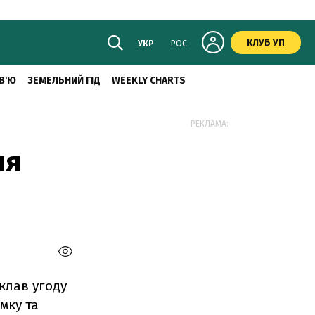
КЛУБ УП
УКР
РОС
В'Ю
ЗЕМЕЛЬНИЙ ГІД
WEEKLY CHARTS
РЕКЛАМА:
ня
клав угоду
мку та