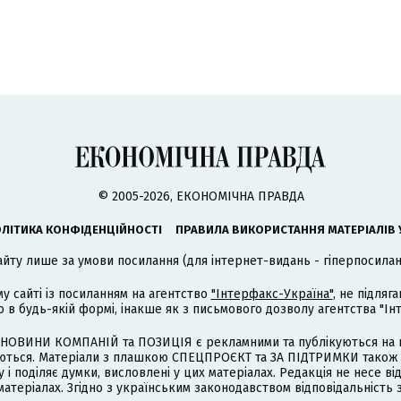
© 2005-2026, ЕКОНОМІЧНА ПРАВДА
ЛІТИКА КОНФІДЕНЦІЙНОСТІ
ПРАВИЛА ВИКОРИСТАННЯ МАТЕРІАЛІВ 
айту лише за умови посилання (для інтернет-видань - гіперпосиланн
му сайті із посиланням на агентство
"Інтерфакс-Україна"
, не підля
 будь-якій формі, інакше як з письмового дозволу агентства "Ін
НОВИНИ КОМПАНІЙ та ПОЗИЦІЯ є рекламними та публікуються на п
туються. Матеріали з плашкою СПЕЦПРОЄКТ та ЗА ПІДТРИМКИ також
 і поділяє думки, висловлені у цих матеріалах. Редакція не несе ві
атеріалах. Згідно з українським законодавством відповідальність 