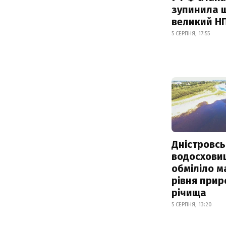
зупинила 
великий Н
5 СЕРПНЯ, 17:55
Дністровсь
водосхови
обміліло м
рівня при
річища
5 СЕРПНЯ, 13:20