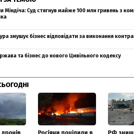
 Міндіча: Суд стягнув майже 100 млн гривень з ком
ика
ура змушує бізнес відповідати за виконання контра
ержава та бізнес до нового Цивільного кодексу
СЬОГОДНІ
 дронів
Росіяни поцілили в
РФ знищ