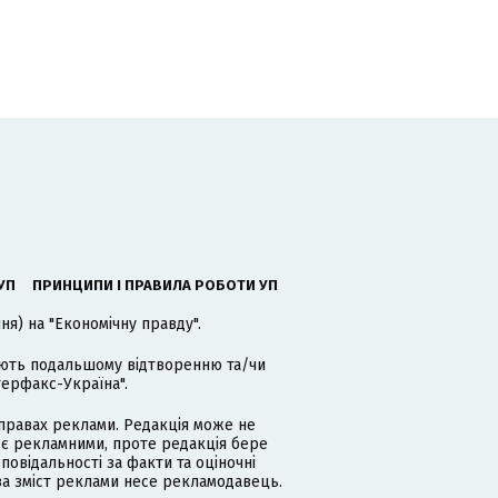
УП
ПРИНЦИПИ І ПРАВИЛА РОБОТИ УП
я) на "Економічну правду".
гають подальшому відтворенню та/чи
терфакс-Україна".
равах реклами. Редакція може не
 є рекламними, проте редакція бере
дповідальності за факти та оціночні
за зміст реклами несе рекламодавець.