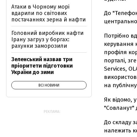
Атаки в Чорному морі
До "Телефо
вдарили по світових
постачаннях зерна й нафти
центральном
Головний виробник нафти
Потрібно в
Ірану загруз у боргах:
керування к
рахунки заморозили
профіля кор
Зеленський назвав три
порталі, зг
пріоритети підготовки
Services, OL
України до зими
використову
на публічну
ВСІ НОВИНИ
Як відомо, 
"Совланут"
РЕКЛАМА:
До складу з
належить ко