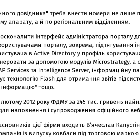
нного довідника" треба внести номери не лише 
у апарату, а й по регіональним відділенням.
досконалити інтерфейс адміністратора порталу д
ористувачами порталу, зокрема, підтягування ін
истувача в Active Directory у профіль користувач
енеровати за допомогою модулів Microstrategy, а 
AP Services та Intelligence Server, інформаційну п
є технологію Flash для отримання звітів підсис
 інформацію" тощо.
у лютому 2012 року ФДМУ за 245 тис. гривень най
 для наповнення і супроводження офіційного веб
асновників цієї фірми входить В’ячеслав Капустін
мпанія із випуску ковбаси під торговою маркою 