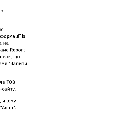
по
ля
формації із
а на
саме Report
анель, що
теми "Запити
няв ТОВ
-сайту.
, якому
"Алан".