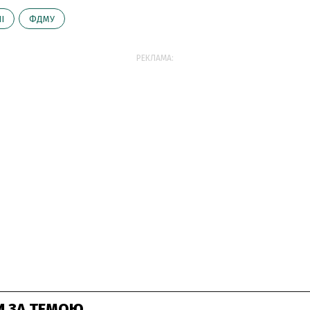
І
ФДМУ
РЕКЛАМА:
И ЗА ТЕМОЮ