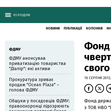
УСІ РОЗДІЛИ
НОВИНИ
ПУБЛІКАЦІЇ
КОЛОНКИ
ІН
Фонд
ФДМУ
чверт
ФДМУ анонсував
приватизацію товариства
свого
"Діалір": які активи
10 СЕРПНЯ 2012,
Прокуратура зриває
продаж "Ocean Plaza" –
голова ФДМУ
Фонд держа
Обшуки у посадовців ФДМУ:
правоохоронці підозрюють
з ТОВ НВО "