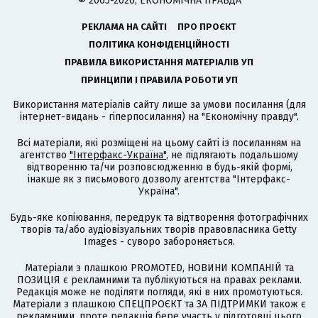
© 2005-2026, ЕКОНОМІЧНА ПРАВДА
РЕКЛАМА НА САЙТІ
ПРО ПРОЄКТ
ПОЛІТИКА КОНФІДЕНЦІЙНОСТІ
ПРАВИЛА ВИКОРИСТАННЯ МАТЕРІАЛІВ УП
ПРИНЦИПИ І ПРАВИЛА РОБОТИ УП
Використання матеріалів сайту лише за умови посилання (для
інтернет-видань - гіперпосилання) на "Економічну правду".
Всі матеріали, які розміщені на цьому сайті із посиланням на
агентство
"Інтерфакс-Україна"
, не підлягають подальшому
відтворенню та/чи розповсюдженню в будь-якій формі,
інакше як з письмового дозволу агентства "Інтерфакс-
Україна".
Будь-яке копіювання, передрук та відтворення фотографічних
творів та/або аудіовізуальних творів правовласника Getty
Images - суворо забороняється.
Матеріали з плашкою PROMOTED, НОВИНИ КОМПАНІЙ та
ПОЗИЦІЯ є рекламними та публікуються на правах реклами.
Редакція може не поділяти погляди, які в них промотуються.
Матеріали з плашкою СПЕЦПРОЄКТ та ЗА ПІДТРИМКИ також є
рекламними, проте редакція бере участь у підготовці цього