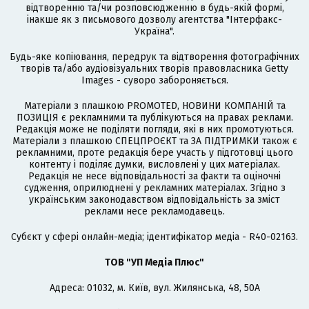
відтворенню та/чи розповсюдженню в будь-якій формі,
інакше як з письмового дозволу агентства "Інтерфакс-
Україна".
Будь-яке копіювання, передрук та відтворення фотографічних
творів та/або аудіовізуальних творів правовласника Getty
Images - суворо забороняється.
Матеріали з плашкою PROMOTED, НОВИНИ КОМПАНІЙ та
ПОЗИЦІЯ є рекламними та публікуються на правах реклами.
Редакція може не поділяти погляди, які в них промотуються.
Матеріали з плашкою СПЕЦПРОЄКТ та ЗА ПІДТРИМКИ також є
рекламними, проте редакція бере участь у підготовці цього
контенту і поділяє думки, висловлені у цих матеріалах.
Редакція не несе відповідальності за факти та оціночні
судження, оприлюднені у рекламних матеріалах. Згідно з
українським законодавством відповідальність за зміст
реклами несе рекламодавець.
Cубєкт у сфері онлайн-медіа; ідентифікатор медіа - R40-02163.
ТОВ "УП Медіа Плюс"
Адреса: 01032, м. Київ, вул. Жилянська, 48, 50А