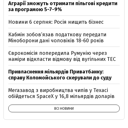
Аграрії зможуть отримати пільгові кредити
за програмою 5-7-9%
Новини 6 серпня: Росія нищить бізнес
Кабмін зобовʼязав податкову передати
Міноборони дані чоловіків 18-60 років
Єврокомісія попередила Румунію через
наміри відкласти відмову від вугільних ТЕС
Привласнення мільярдів Приватбанку:
справу Коломойського скерували до суду
Мегазавод з виробництва чипів у Техасі
обійдеться SpaceX у 16,8 мільярдів доларів
ВСІ НОВИНИ