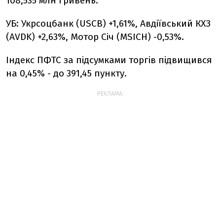
108,535 млн гривень.
УБ: Укрсоцбанк (USCB) +1,61%, Авдіївський КХЗ
(AVDK) +2,63%, Мотор Січ (MSICH) -0,53%.
Індекс ПФТС за підсумками торгів підвищився
на 0,45% - до 391,45 пункту.
РЕКЛАМА: