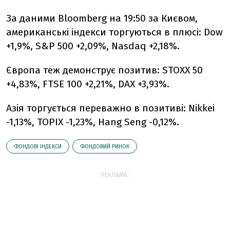
За даними Bloomberg на 19:50 за Києвом,
американські індекси торгуються в плюсі: Dow
+1,9%, S&P 500 +2,09%, Nasdaq +2,18%.
Європа теж демонструє позитив: STOXX 50
+4,83%, FTSE 100 +2,21%, DAX +3,93%.
Азія торгується переважно в позитиві: Nikkei
-1,13%, TOPIX -1,23%, Hang Seng -0,12%.
ФОНДОВІ ІНДЕКСИ
ФОНДОВИЙ РИНОК
РЕКЛАМА: