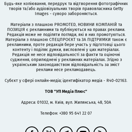
Будь-яке копіювання, передрук та відтворення фотографічних
творів та/або аудіовізуальних творів правовласника Getty
Images - суворо забороняється.
Матеріали з плашкою PROMOTED, НОВИНИ КОМПАНІЙ та
ПОЗИЦІЯ є рекламними та публікуються на правах реклами.
Редакція може не поділяти погляди, які в них промотуються.
Матеріали з плашкою СПЕЦПРОЄКТ та ЗА ПІДТРИМКИ також є
рекламними, проте редакція бере участь у підготовці цього
контенту і поділяє думки, висловлені у цих матеріалах.
Редакція не несе відповідальності за факти та оціночні
судження, оприлюднені у рекламних матеріалах. Згідно з
українським законодавством відповідальність за зміст
реклами несе рекламодавець.
Cубєкт у сфері онлайн-медіа; ідентифікатор медіа - R40-02163.
ТОВ "УП Медіа Плюс"
Адреса: 01032, м. Київ, вул. Жилянська, 48, 50А
Телефон: +380 95 641 22 07