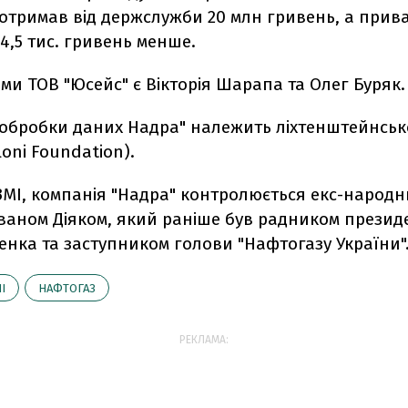
 отримав від держслужби 20 млн гривень, а прив
4,5 тис. гривень менше.
и ТОВ "Юсейс" є Вікторія Шарапа та Олег Буряк.
 обробки даних Надра" належить ліхтенштейнсь
loni Foundation).
ЗМІ, компанія "Надра" контролюється екс-народ
Іваном Діяком, який раніше був радником презид
нка та заступником голови "Нафтогазу України"
І
НАФТОГАЗ
РЕКЛАМА: