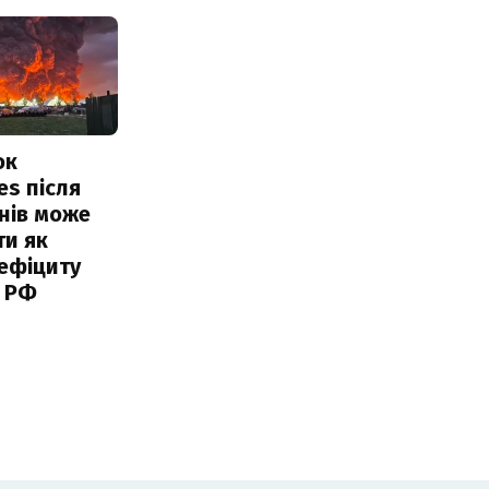
ок
es після
нів може
ти як
ефіциту
 РФ