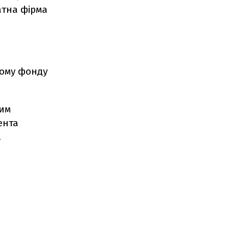
атна фірма
кому фонду
ним
ента
.