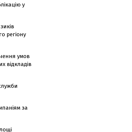
блікацію у
изиків
го регіону
ачення умов
х відкладів
 служби
мпаніям за
площі