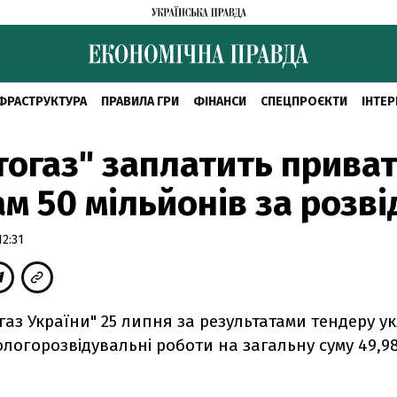
ФРАСТРУКТУРА
ПРАВИЛА ГРИ
ФІНАНСИ
СПЕЦПРОЄКТИ
ІНТЕР
огаз" заплатить прива
м 50 мільйонів за розві
2:31
аз України" 25 липня за результатами тендеру у
ологорозвідувальні роботи на загальну суму 49,9