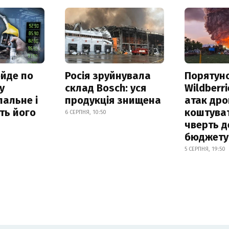
ойде по
Росія зруйнувала
Порятун
у
склад Bosch: уся
Wildberri
альне і
продукція знищена
атак дро
ть його
коштува
6 СЕРПНЯ, 10:50
чверть д
бюджету
5 СЕРПНЯ, 19:50