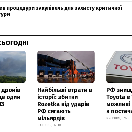
ив процедури закупівель для захисту критичної
тури
СЬОГОДНІ
 дронів
Найбільші втрати в
РФ знищ
ще один
історії: збитки
Toyota в 
ПЗ
Rozetka від ударів
можливі
РФ сягають
з поста
мільярдів
5 СЕРПНЯ, 17:20
6 СЕРПНЯ, 12:10