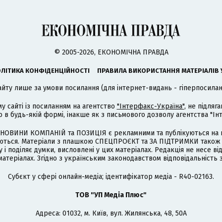
© 2005-2026, ЕКОНОМІЧНА ПРАВДА
ЛІТИКА КОНФІДЕНЦІЙНОСТІ
ПРАВИЛА ВИКОРИСТАННЯ МАТЕРІАЛІВ 
айту лише за умови посилання (для інтернет-видань - гіперпосиланн
му сайті із посиланням на агентство
"Інтерфакс-Україна"
, не підля
 будь-якій формі, інакше як з письмового дозволу агентства "Ін
НОВИНИ КОМПАНІЙ та ПОЗИЦІЯ є рекламними та публікуються на п
туються. Матеріали з плашкою СПЕЦПРОЄКТ та ЗА ПІДТРИМКИ також
 і поділяє думки, висловлені у цих матеріалах. Редакція не несе ві
атеріалах. Згідно з українським законодавством відповідальність 
Cубєкт у сфері онлайн-медіа; ідентифікатор медіа - R40-02163.
ТОВ "УП Медіа Плюс"
Адреса: 01032, м. Київ, вул. Жилянська, 48, 50А