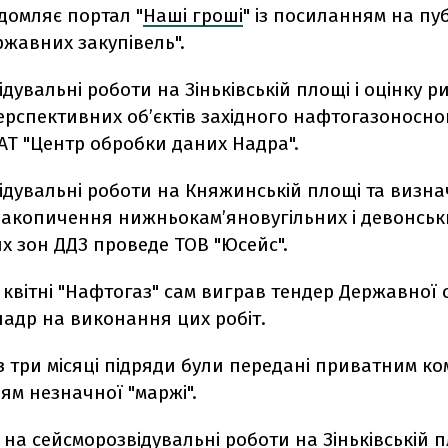
домляє портал "
Наші гроші
" із посиланням на пу
ржавних закупівель".
дувальні роботи на Зіньківській площі і оцінку р
рспективних об’єктів західного нафтогазоносно
АТ "Центр обробки даних Надра".
ідувальні роботи на Княжинській площі та визн
акопичення нижньокам’яновугільних і девонськи
х зон ДДЗ проведе ТОВ "Юсейс".
у квітні "Нафтогаз" сам виграв тендер Державної
 надр на виконання цих робіт.
 три місяці підряди були передані приватним ко
ям незначної "маржі".
на сейсморозвідувальні роботи на Зіньківській 