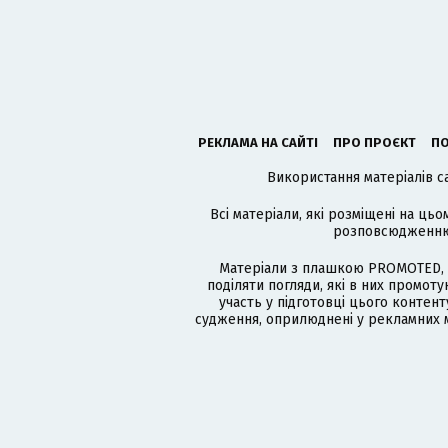
РЕКЛАМА НА САЙТІ
ПРО ПРОЄКТ
ПО
Використання матеріалів с
Всі матеріали, які розміщені на цьо
розповсюдженню в
Матеріали з плашкою PROMOTED, 
поділяти погляди, які в них промо
участь у підготовці цього контенту
судження, оприлюднені у рекламних м