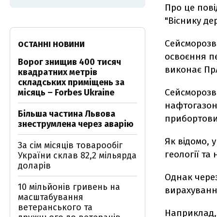
Про це пові
"Віснику де
Сейсморозві
ОСТАННІ НОВИНИ
освоєння пе
Ворог знищив 400 тисяч
виконає Пр
квадратних метрів
складських приміщень за
Сейсморозв
місяць – Forbes Ukraine
нафтогазон
Більша частина Львова
прибортови
знеструмлена через аварію
Як відомо, 
За сім місяців товарообіг
геології та
України склав 82,2 мільярда
доларів
Однак через
10 мільйонів гривень на
вирахуванн
масштабування
ветеранського та
Наприклад, 