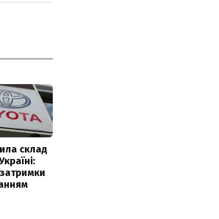
ила склад
Україні:
 затримки
чанням