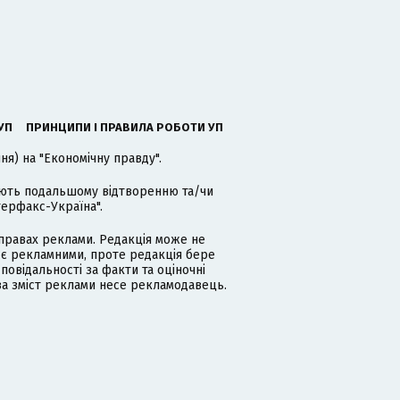
УП
ПРИНЦИПИ І ПРАВИЛА РОБОТИ УП
я) на "Економічну правду".
гають подальшому відтворенню та/чи
терфакс-Україна".
равах реклами. Редакція може не
 є рекламними, проте редакція бере
дповідальності за факти та оціночні
за зміст реклами несе рекламодавець.