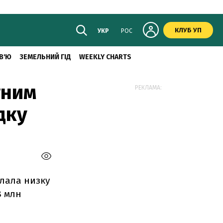
КЛУБ УП
УКР
РОС
В'Ю
ЗЕМЕЛЬНИЙ ГІД
WEEKLY CHARTS
тним
РЕКЛАМА:
дку
клала низку
8 млн