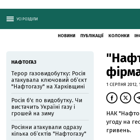
УСІ РОЗДІЛИ
НОВИНИ
ПУБЛІКАЦІЇ
КОЛОНКИ
ІН
"Нафт
НАФТОГАЗ
фірма
Терор газовидобутку: Росія
атакувала ключовий об’єкт
1 СЕРПНЯ 2012, 1
"Нафтогазу" на Харківщині
Росія б'є по видобутку. Чи
вистачить Україні газу і
НАК "Нафтог
грошей на зиму
угоду на ге
Росіяни атакували одразу
гривень.
кілька обʼєктів "Нафтогазу"