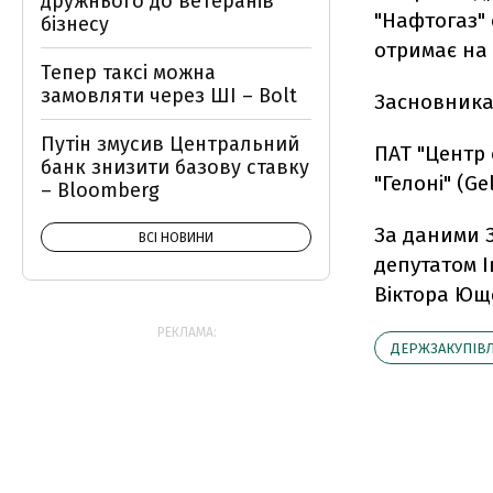
дружнього до ветеранів
"Нафтогаз"
бізнесу
отримає на 
Тепер таксі можна
замовляти через ШІ – Bolt
Засновникам
Путін змусив Центральний
ПАТ "Центр
банк знизити базову ставку
"Гелонi" (Ge
– Bloomberg
За даними 
ВСІ НОВИНИ
депутатом 
Віктора Юще
РЕКЛАМА:
ДЕРЖЗАКУПІВЛ