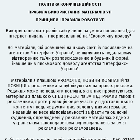
ПОЛІТИКА КОНФІДЕНЦІЙНОСТІ
ПРАВИЛА ВИКОРИСТАННЯ МАТЕРІАЛІВ УП
ПРИНЦИПИ І ПРАВИЛА РОБОТИ УП
Використання матеріалів сайту лише за умови посилання (для
інтернет-видань - гіперпосилання) на "Економічну правду".
Всі матеріали, які розміщені на цьому сайті із посиланням на
агентство
"Інтерфакс-Україна"
, не підлягають подальшому
відтворенню та/чи розповсюдженню в будь-якій формі,
інакше як з письмового дозволу агентства "Інтерфакс-
Україна".
Матеріали з плашкою PROMOTED, НОВИНИ КОМПАНІЙ та
ПОЗИЦІЯ є рекламними та публікуються на правах реклами.
Редакція може не поділяти погляди, які в них промотуються.
Матеріали з плашкою СПЕЦПРОЄКТ та ЗА ПІДТРИМКИ також є
рекламними, проте редакція бере участь у підготовці цього
контенту і поділяє думки, висловлені у цих матеріалах.
Редакція не несе відповідальності за факти та оціночні
судження, оприлюднені у рекламних матеріалах. Згідно з
українським законодавством відповідальність за зміст
реклами несе рекламодавець.
Cубєкт у сфері онлайн-медіа; ідентифікатор медіа - R40-02163.