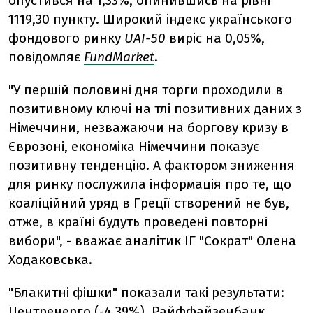
опустився на 1,33%, опинившись на рівні
1119,30 пункту. Широкий індекс українського
фондового ринку
UAI-50
виріс на 0,05%,
повідомляє
FundMarket
.
"У першій половині дня торги проходили в
позитивному ключі на тлі позитивних даних з
Німеччини, незважаючи на боргову кризу в
Єврозоні, економіка Німеччини показує
позитивну тенденцію. А фактором зниження
для ринку послужила інформація про те, що
коаліційний уряд в Греції створений не був,
отже, в країні будуть проведені повторні
вибори", - вважає аналітик ІГ "Сократ" Олена
Ходаковська.
"Блакитні фішки" показали такі результати:
Центренерго (-4,39%), Райффайзенбанк