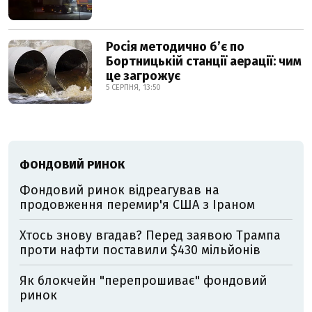
Росія методично б’є по
Бортницькій станції аерації: чим
це загрожує
5 СЕРПНЯ, 13:50
ФОНДОВИЙ РИНОК
Фондовий ринок відреагував на
продовження перемир'я США з Іраном
Хтось знову вгадав? Перед заявою Трампа
проти нафти поставили $430 мільйонів
Як блокчейн "перепрошиває" фондовий
ринок