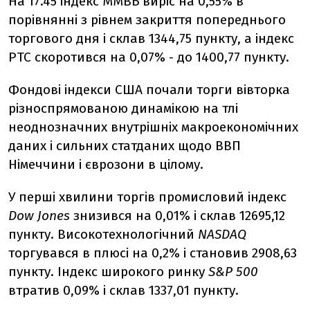
На 17.45 індекс ММВБ виріс на 0,55% в
порівнянні з рівнем закриття попереднього
торгового дня і склав 1344,75 пункту, а індекс
РТС скоротився на 0,07% - до 1400,77 пункту.
Фондові індекси США почали торги вівторка
різноспрямованою динамікою на тлі
неоднозначних внутрішніх макроекономічних
даних і сильних статданих щодо ВВП
Німеччини і єврозони в цілому.
У перші хвилини торгів промисловий індекс
Dow Jones
знизився на 0,01% і склав 12695,12
пункту. Високотехнологічний
NASDAQ
торгувався в плюсі на 0,2% і становив 2908,63
пункту. Індекс широкого ринку
S&P 500
втратив 0,09% і склав 1337,01 пункту.