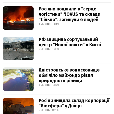
Росіяни поцілили в "серце
логістики" NOVUS та склади
"Сільпо": загинули 6 людей
5 СЕРПНЯ, 12:30
РФ знищила сортувальний
центр "Нової пошти" в Києві
5 СЕРПНЯ, 10:10
Дністровське водосховище
обміліло майже до рівня
природного річища
5 СЕРПНЯ, 13:20
Росія знищила склад корпорації
"Біосфера" у Дніпрі
5 СЕРПНЯ, 09:15