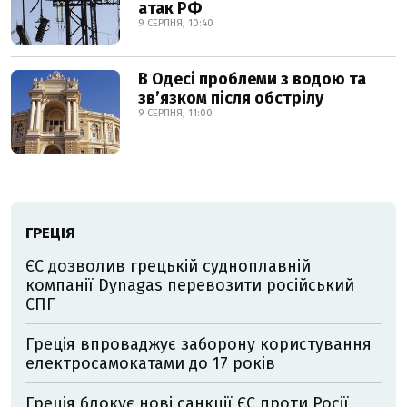
атак РФ
9 СЕРПНЯ, 10:40
В Одесі проблеми з водою та
звʼязком після обстрілу
9 СЕРПНЯ, 11:00
ГРЕЦІЯ
ЄС дозволив грецькій судноплавній
компанії Dynagas перевозити російський
СПГ
Греція впроваджує заборону користування
електросамокатами до 17 років
Греція блокує нові санкції ЄС проти Росії