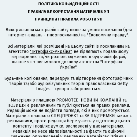
ПОЛІТИКА КОНФІДЕНЦІЙНОСТІ
ПРАВИЛА ВИКОРИСТАННЯ МАТЕРІАЛІВ УП
ПРИНЦИПИ І ПРАВИЛА РОБОТИ УП
Використання матеріалів сайту лише за умови посилання (для
інтернет-видань - гіперпосилання) на "Економічну правду".
Всі матеріали, які розміщені на цьому сайті із посиланням на
агентство
"Інтерфакс-Україна"
, не підлягають подальшому
відтворенню та/чи розповсюдженню в будь-якій формі,
інакше як з письмового дозволу агентства "Інтерфакс-
Україна".
Будь-яке копіювання, передрук та відтворення фотографічних
творів та/або аудіовізуальних творів правовласника Getty
Images - суворо забороняється.
Матеріали з плашкою PROMOTED, НОВИНИ КОМПАНІЙ та
ПОЗИЦІЯ є рекламними та публікуються на правах реклами.
Редакція може не поділяти погляди, які в них промотуються.
Матеріали з плашкою СПЕЦПРОЄКТ та ЗА ПІДТРИМКИ також є
рекламними, проте редакція бере участь у підготовці цього
контенту і поділяє думки, висловлені у цих матеріалах.
Редакція не несе відповідальності за факти та оціночні
судження, оприлюднені у рекламних матеріалах. Згідно з