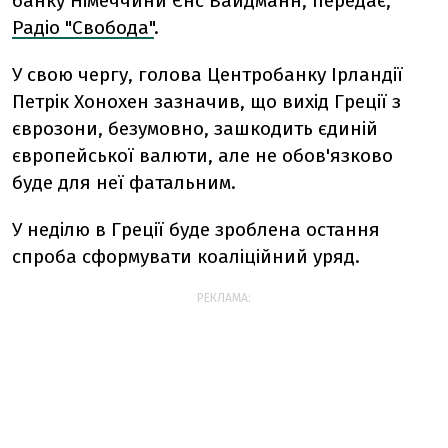
банку Німеччини Єнс Вайдманн, передає,
Радіо "Свобода"
.
У свою чергу, голова Центробанку Ірландії
Петрік Хонохен зазначив, що вихід Греції з
єврозони, безумовно, зашкодить єдиній
європейської валюти, але не обов'язково
буде для неї фатальним.
У неділю в Греції буде зроблена остання
спроба сформувати коаліційний уряд.
РЕКЛАМА: