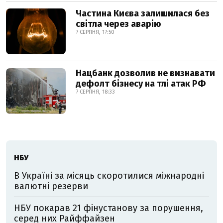
Частина Києва залишилася без
світла через аварію
7 СЕРПНЯ, 17:50
Нацбанк дозволив не визнавати
дефолт бізнесу на тлі атак РФ
7 СЕРПНЯ, 18:33
НБУ
В Україні за місяць скоротилися міжнародні
валютні резерви
НБУ покарав 21 фінустанову за порушення,
серед них Райффайзен