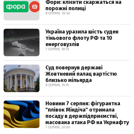
Фори: клієнти скаржаться на
порожні полиці
8 СЕРПНЯ, 10:40
Україна уразила шість суден
тіньового флоту РФ та 10
енерговузлів
7 СЕРПНЯ, 18:10
Суд повернув державі
Жовтневий палац вартістю
близько мільярда
8 СЕРПНЯ, 15:15
Новини 7 серпня: фігурантка
"плівок Міндіча" отримала
посаду в держпідприємстві,
масована атака РФ на Укрнафту
7 СЕРПНЯ, 20:00