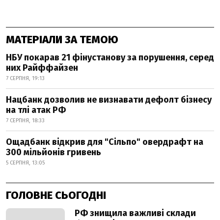
МАТЕРІАЛИ ЗА ТЕМОЮ
НБУ покарав 21 фінустанову за порушення, серед
них Райффайзен
7 СЕРПНЯ, 19:13
Нацбанк дозволив не визнавати дефолт бізнесу
на тлі атак РФ
7 СЕРПНЯ, 18:33
Ощадбанк відкрив для "Сільпо" овердрафт на
300 мільйонів гривень
5 СЕРПНЯ, 13:05
ГОЛОВНЕ СЬОГОДНІ
РФ знищила важливі склади