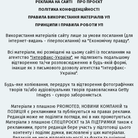
РЕКЛАМА НА САЙТІ
ПРО ПРОЄКТ
ПОЛІТИКА КОНФІДЕНЦІЙНОСТІ
ПРАВИЛА ВИКОРИСТАННЯ МАТЕРІАЛІВ УП
ПРИНЦИПИ І ПРАВИЛА РОБОТИ УП
Використання матеріалів сайту лише за умови посилання (для
інтернет-видань - гіперпосилання) на "Економічну правду".
Всі матеріали, які розміщені на цьому сайті із посиланням на
агентство
"Інтерфакс-Україна"
, не підлягають подальшому
відтворенню та/чи розповсюдженню в будь-якій формі,
інакше як з письмового дозволу агентства "Інтерфакс-
Україна".
Будь-яке копіювання, передрук та відтворення фотографічних
творів та/або аудіовізуальних творів правовласника Getty
Images - суворо забороняється.
Матеріали з плашкою PROMOTED, НОВИНИ КОМПАНІЙ та
ПОЗИЦІЯ є рекламними та публікуються на правах реклами.
Редакція може не поділяти погляди, які в них промотуються.
Матеріали з плашкою СПЕЦПРОЄКТ та ЗА ПІДТРИМКИ також є
рекламними, проте редакція бере участь у підготовці цього
контенту і поділяє думки, висловлені у цих матеріалах.
Редакція не несе відповідальності за факти та оціночні