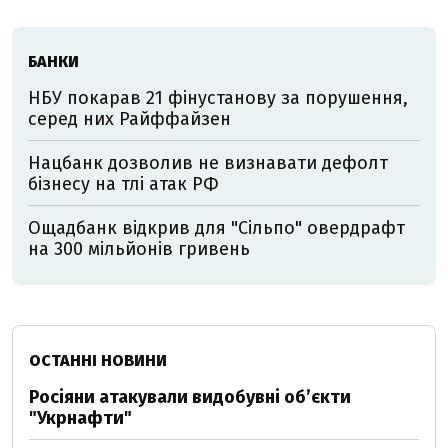
БАНКИ
НБУ покарав 21 фінустанову за порушення,
серед них Райффайзен
Нацбанк дозволив не визнавати дефолт
бізнесу на тлі атак РФ
Ощадбанк відкрив для "Сільпо" овердрафт
на 300 мільйонів гривень
ОСТАННІ НОВИНИ
Росіяни атакували видобувні обʼєкти
"Укрнафти"