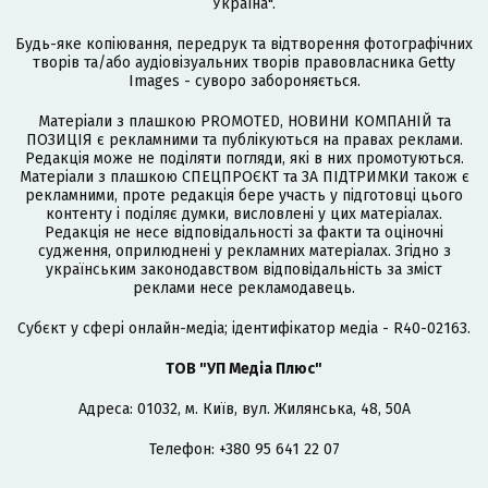
Україна".
Будь-яке копіювання, передрук та відтворення фотографічних
творів та/або аудіовізуальних творів правовласника Getty
Images - суворо забороняється.
Матеріали з плашкою PROMOTED, НОВИНИ КОМПАНІЙ та
ПОЗИЦІЯ є рекламними та публікуються на правах реклами.
Редакція може не поділяти погляди, які в них промотуються.
Матеріали з плашкою СПЕЦПРОЄКТ та ЗА ПІДТРИМКИ також є
рекламними, проте редакція бере участь у підготовці цього
контенту і поділяє думки, висловлені у цих матеріалах.
Редакція не несе відповідальності за факти та оціночні
судження, оприлюднені у рекламних матеріалах. Згідно з
українським законодавством відповідальність за зміст
реклами несе рекламодавець.
Cубєкт у сфері онлайн-медіа; ідентифікатор медіа - R40-02163.
ТОВ "УП Медіа Плюс"
Адреса: 01032, м. Київ, вул. Жилянська, 48, 50А
Телефон: +380 95 641 22 07