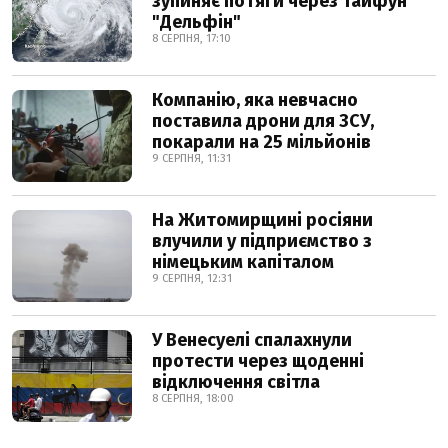
зупиняє потяги через тайфун
"Дельфін"
8 СЕРПНЯ, 17:10
Компанію, яка невчасно
поставила дрони для ЗСУ,
покарали на 25 мільйонів
9 СЕРПНЯ, 11:31
На Житомирщині росіяни
влучили у підприємство з
німецьким капіталом
9 СЕРПНЯ, 12:31
У Венесуелі спалахнули
протести через щоденні
відключення світла
8 СЕРПНЯ, 18:00