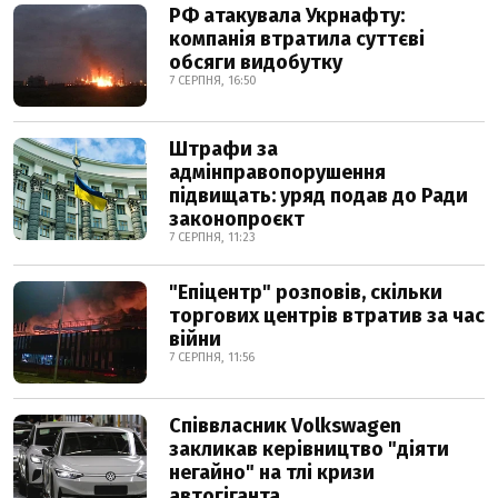
РФ атакувала Укрнафту:
компанія втратила суттєві
обсяги видобутку
7 СЕРПНЯ, 16:50
Штрафи за
адмінправопорушення
підвищать: уряд подав до Ради
законопроєкт
7 СЕРПНЯ, 11:23
"Епіцентр" розповів, скільки
торгових центрів втратив за час
війни
7 СЕРПНЯ, 11:56
Співвласник Volkswagen
закликав керівництво "діяти
негайно" на тлі кризи
автогіганта