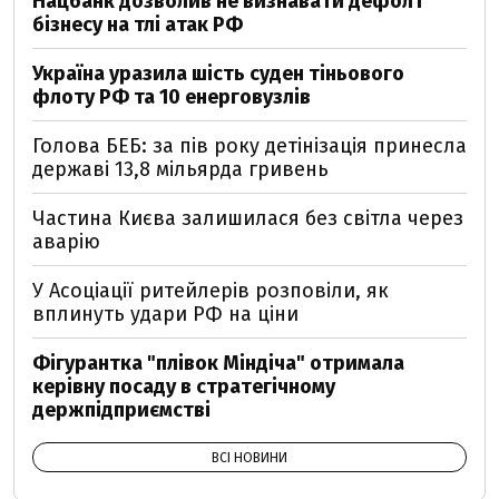
Нацбанк дозволив не визнавати дефолт
бізнесу на тлі атак РФ
Україна уразила шість суден тіньового
флоту РФ та 10 енерговузлів
Голова БЕБ: за пів року детінізація принесла
державі 13,8 мільярда гривень
Частина Києва залишилася без світла через
аварію
У Асоціації ритейлерів розповіли, як
вплинуть удари РФ на ціни
Фігурантка "плівок Міндіча" отримала
керівну посаду в стратегічному
держпідприємстві
ВСІ НОВИНИ