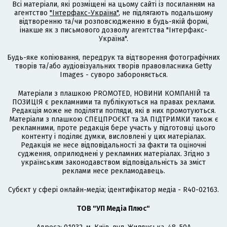
Всі матеріали, які розміщені на цьому сайті із посиланням на
агентство
"Інтерфакс-Україна"
, не підлягають подальшому
відтворенню та/чи розповсюдженню в будь-якій формі,
інакше як з письмового дозволу агентства "Інтерфакс-
Україна".
Будь-яке копіювання, передрук та відтворення фотографічних
творів та/або аудіовізуальних творів правовласника Getty
Images - суворо забороняється.
Матеріали з плашкою PROMOTED, НОВИНИ КОМПАНІЙ та
ПОЗИЦІЯ є рекламними та публікуються на правах реклами.
Редакція може не поділяти погляди, які в них промотуються.
Матеріали з плашкою СПЕЦПРОЄКТ та ЗА ПІДТРИМКИ також є
рекламними, проте редакція бере участь у підготовці цього
контенту і поділяє думки, висловлені у цих матеріалах.
Редакція не несе відповідальності за факти та оціночні
судження, оприлюднені у рекламних матеріалах. Згідно з
українським законодавством відповідальність за зміст
реклами несе рекламодавець.
Cубєкт у сфері онлайн-медіа; ідентифікатор медіа - R40-02163.
ТОВ "УП Медіа Плюс"