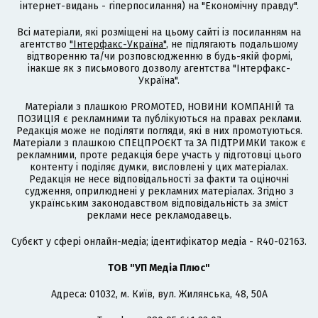
інтернет-видань - гіперпосилання) на "Економічну правду".
Всі матеріали, які розміщені на цьому сайті із посиланням на
агентство
"Інтерфакс-Україна"
, не підлягають подальшому
відтворенню та/чи розповсюдженню в будь-якій формі,
інакше як з письмового дозволу агентства "Інтерфакс-
Україна".
Матеріали з плашкою PROMOTED, НОВИНИ КОМПАНІЙ та
ПОЗИЦІЯ є рекламними та публікуються на правах реклами.
Редакція може не поділяти погляди, які в них промотуються.
Матеріали з плашкою СПЕЦПРОЄКТ та ЗА ПІДТРИМКИ також є
рекламними, проте редакція бере участь у підготовці цього
контенту і поділяє думки, висловлені у цих матеріалах.
Редакція не несе відповідальності за факти та оціночні
судження, оприлюднені у рекламних матеріалах. Згідно з
українським законодавством відповідальність за зміст
реклами несе рекламодавець.
Cубєкт у сфері онлайн-медіа; ідентифікатор медіа - R40-02163.
ТОВ "УП Медіа Плюс"
Адреса: 01032, м. Київ, вул. Жилянська, 48, 50А