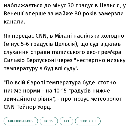
наближається до мінус 30 градусів Цельсія, у
Венеції вперше за майже 80 років замерзли
канали.
Як передає CNN, в Мілані настільки холодно
(мінус 5-6 градусів Цельсія), що суд відклав
слухання справи італійського екс-прем'єра
Сильвіо Берлусконі через "нестерпно низьку
температуру в будівлі суду".
"По всій Європі температура буде істотно
нижче норми - на 10-15 градусів нижче
звичайного рівня", - прогнозує метеоролог
CNN Тейлор Уорд.
ЕЛЕКТРОЕНЕРГІЯ
РОСІЯ
ГАЗ
ЄВРОСОЮЗ