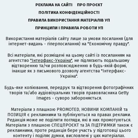
РЕКЛАМА НА САЙТІ
ПРО ПРОЄКТ
ПОЛІТИКА КОНФІДЕНЦІЙНОСТІ
ПРАВИЛА ВИКОРИСТАННЯ МАТЕРІАЛІВ УП
ПРИНЦИПИ І ПРАВИЛА РОБОТИ УП
Використання матеріалів сайту лише за умови посилання (для
інтернет-видань - гіперпосилання) на "Економічну правду".
Всі матеріали, які розміщені на цьому сайті із посиланням на
агентство
"Інтерфакс-Україна"
, не підлягають подальшому
відтворенню та/чи розповсюдженню в будь-якій формі,
інакше як з письмового дозволу агентства "Інтерфакс-
Україна".
Будь-яке копіювання, передрук та відтворення фотографічних
творів та/або аудіовізуальних творів правовласника Getty
Images - суворо забороняється.
Матеріали з плашкою PROMOTED, НОВИНИ КОМПАНІЙ та
ПОЗИЦІЯ є рекламними та публікуються на правах реклами.
Редакція може не поділяти погляди, які в них промотуються.
Матеріали з плашкою СПЕЦПРОЄКТ та ЗА ПІДТРИМКИ також є
рекламними, проте редакція бере участь у підготовці цього
контенту і поділяє думки, висловлені у цих матеріалах.