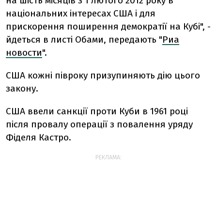
на шість місяців з 1 лютого 2012 року в
національних інтересах США і для
прискорення поширення демократії на Кубі", -
йдеться в листі Обами, передають "
Риа
новости
".
США кожні півроку призупиняють дію цього
закону.
США ввели санкції проти Куби в 1961 році
після провалу операції з повалення уряду
Фіделя Кастро.
РЕКЛАМА: