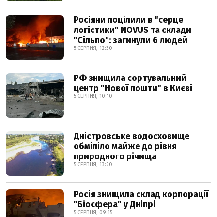
Росіяни поцілили в "серце
логістики" NOVUS та склади
"Сільпо": загинули 6 людей
5 СЕРПНЯ, 12:30
РФ знищила сортувальний
центр "Нової пошти" в Києві
5 СЕРПНЯ, 10:10
Дністровське водосховище
обміліло майже до рівня
природного річища
5 СЕРПНЯ, 13:20
Росія знищила склад корпорації
"Біосфера" у Дніпрі
5 СЕРПНЯ, 09:15