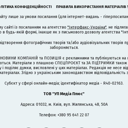
ЛІТИКА КОНФІДЕНЦІЙНОСТІ
ПРАВИЛА ВИКОРИСТАННЯ МАТЕРІАЛІВ 
айту лише за умови посилання (для інтернет-видань - гіперпосиланн
му сайті із посиланням на агентство
"Інтерфакс-Україна"
, не підля
 будь-якій формі, інакше як з письмового дозволу агентства "Ін
відтворення фотографічних творів та/або аудіовізуальних творів п
забороняється.
НОВИНИ КОМПАНІЙ та ПОЗИЦІЯ є рекламними та публікуються на п
туються. Матеріали з плашкою СПЕЦПРОЄКТ та ЗА ПІДТРИМКИ також
 і поділяє думки, висловлені у цих матеріалах. Редакція не несе ві
атеріалах. Згідно з українським законодавством відповідальність 
Cубєкт у сфері онлайн-медіа; ідентифікатор медіа - R40-02163.
ТОВ "УП Медіа Плюс"
Адреса: 01032, м. Київ, вул. Жилянська, 48, 50А
Телефон: +380 95 641 22 07