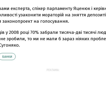
овами експерта, спікер парламенту Яценюк і кері
ливості узаконити мораторій на зняття депозиті
 законопроект на голосування.
дів у 2008 році 70% забрали тисяча-дві тисячі лю
не зробили, то ми не мали б зараз ніяких проблем
Сугоняко.
БАНКИ
РЕКЛАМА: