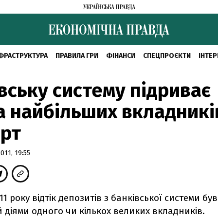
ФРАСТРУКТУРА
ПРАВИЛА ГРИ
ФІНАНСИ
СПЕЦПРОЄКТИ
ІНТЕР
вську систему підриває
а найбільших вкладникі
рт
11, 19:55
11 року відтік депозитів з банківської системи був
діями одного чи кількох великих вкладників.