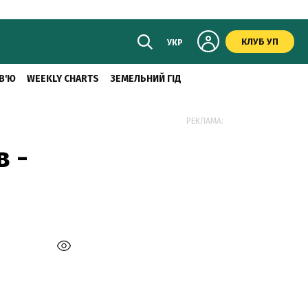
КЛУБ УП
УКР
В'Ю
WEEKLY CHARTS
ЗЕМЕЛЬНИЙ ГІД
РЕКЛАМА:
в -