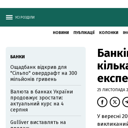
УСІ РОЗДІЛИ
НОВИНИ
ПУБЛІКАЦІЇ
КОЛОНКИ
ІН
Банкі
БАНКИ
кільк
Ощадбанк відкрив для
"Сільпо" овердрафт на 300
експе
мільйонів гривень
25 ЛИСТОПАДА 20
Валюта в банках України
продовжує зростати:
актуальний курс на 4
серпня
У вересні 20
Gulliver виставлять на
викликаний 