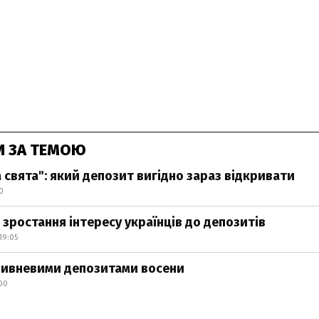
И ЗА ТЕМОЮ
 свята": який депозит вигідно зараз відкривати
0
 зростання інтересу українців до депозитів
19:05
ривневими депозитами восени
:00