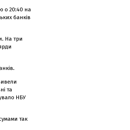
ю о 20:40 на
ьких банків
и. На три
ьярди
анків.
вивели
ні та
тувало НБУ
сумами так