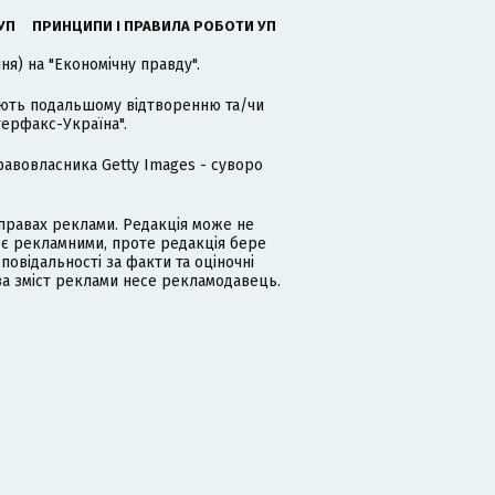
УП
ПРИНЦИПИ І ПРАВИЛА РОБОТИ УП
я) на "Економічну правду".
гають подальшому відтворенню та/чи
терфакс-Україна".
равовласника Getty Images - суворо
равах реклами. Редакція може не
 є рекламними, проте редакція бере
дповідальності за факти та оціночні
за зміст реклами несе рекламодавець.