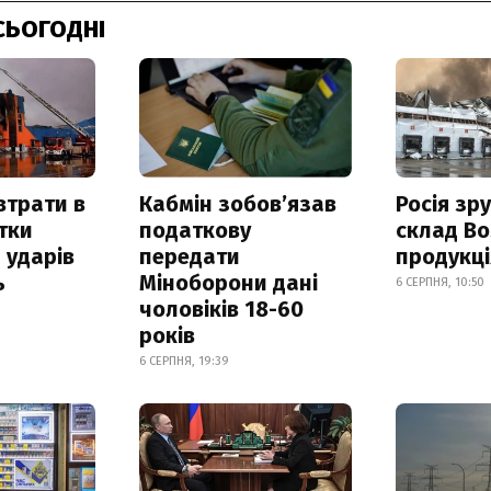
СЬОГОДНІ
втрати в
Кабмін зобовʼязав
Росія зр
итки
податкову
склад Bo
 ударів
передати
продукц
ь
Міноборони дані
6 СЕРПНЯ, 10:50
чоловіків 18-60
років
6 СЕРПНЯ, 19:39