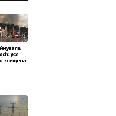
уйнувала
sch: уся
ія знищена