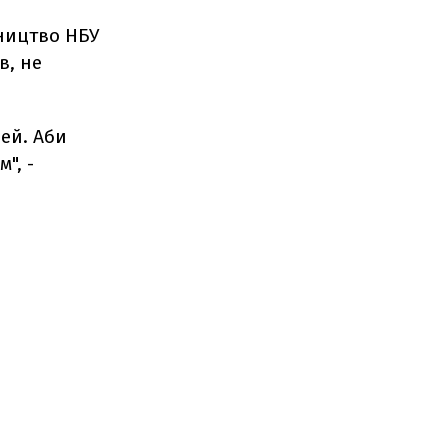
вництво НБУ
в, не
дей. Аби
", -