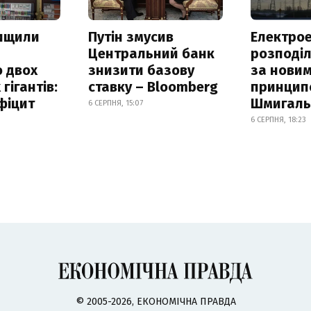
нищили
Путін змусив
Електрое
Центральний банк
розподі
 двох
знизити базову
за нови
гігантів:
ставку – Bloomberg
принцип
фіцит
Шмигал
6 СЕРПНЯ, 15:07
6 СЕРПНЯ, 18:23
© 2005-2026, ЕКОНОМІЧНА ПРАВДА