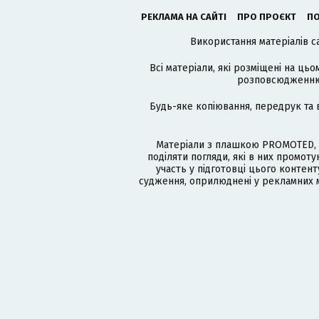
РЕКЛАМА НА САЙТІ
ПРО ПРОЄКТ
ПО
Використання матеріалів с
Всі матеріали, які розміщені на цьо
розповсюдженню в
Будь-яке копіювання, передрук та 
Матеріали з плашкою PROMOTED, 
поділяти погляди, які в них промо
участь у підготовці цього контенту
судження, оприлюднені у рекламних м