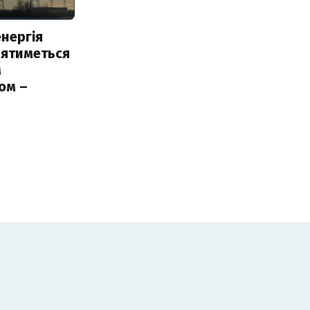
нергія
лятиметься
м
ом –
ь