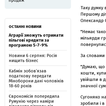
продаж
Таку думку 
Першому діл
Олександр 
ОСТАННІ НОВИНИ
"Немає тако
Аграрії зможуть отримати
мільярди гр
пільгові кредити за
повернулися
програмою 5-7-9%
За словами 
Новини 6 серпня: Росія
нищить бізнес
"Думаю, що
Кабмін зобовʼязав
кошти, куп
податкову передати
увійшли в д
Міноборони дані чоловіків
значної сум
18-60 років
Єврокомісія попередила
Сугоняко на
Румунію через наміри
зробили і в 