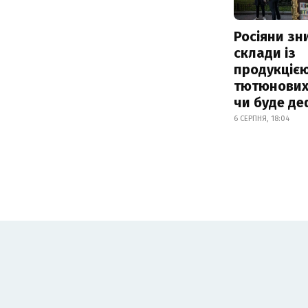
Росіяни з
склади із
продукцією
тютюнових 
чи буде де
6 СЕРПНЯ, 18:04