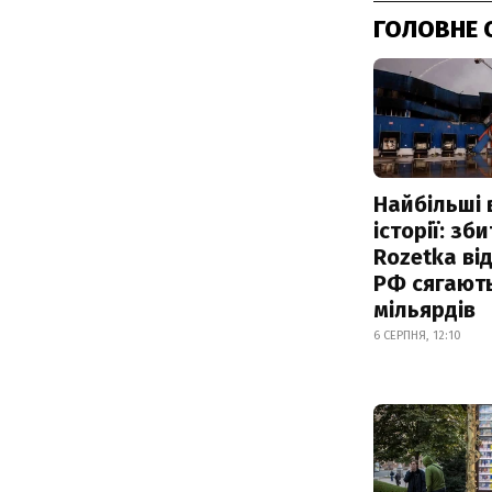
ГОЛОВНЕ 
Найбільші 
історії: зб
Rozetka від
РФ сягают
мільярдів
6 СЕРПНЯ, 12:10