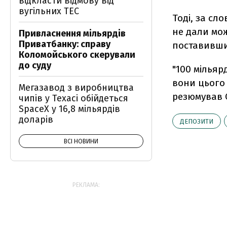
відкласти відмову від
вугільних ТЕС
Тоді, за сл
не дали мож
Привласнення мільярдів
Приватбанку: справу
поставивши
Коломойського скерували
до суду
"100 мільяр
вони цього 
Мегазавод з виробництва
резюмував 
чипів у Техасі обійдеться
SpaceX у 16,8 мільярдів
доларів
ДЕПОЗИТИ
ВСІ НОВИНИ
РЕКЛАМА: