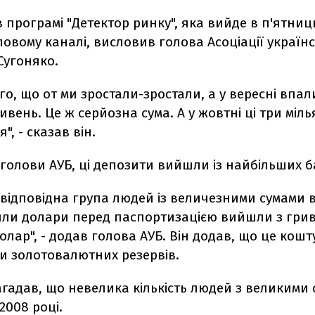
в програмі "Детектор ринку", яка вийде в п'ятниц
овому каналі, висловив голова Асоціації українс
Сугоняко.
го, що от ми зростали-зростали, а у вересні впал
ивень. Це ж серйозна сума. А у жовтні ці три міл
", - сказав він.
голови АУБ, ці депозити вийшли із найбільших б
 відповідна група людей із величезними сумами 
или долари перед паспортизацією вийшли з грив
олар", - додав голова АУБ. Він додав, що це кош
и золотовалютних резервів.
гадав, що невелика кількість людей з великими 
2008 році.