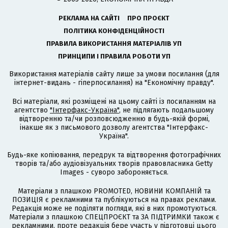
РЕКЛАМА НА САЙТІ
ПРО ПРОЄКТ
ПОЛІТИКА КОНФІДЕНЦІЙНОСТІ
ПРАВИЛА ВИКОРИСТАННЯ МАТЕРІАЛІВ УП
ПРИНЦИПИ І ПРАВИЛА РОБОТИ УП
Використання матеріалів сайту лише за умови посилання (для
інтернет-видань - гіперпосилання) на "Економічну правду".
Всі матеріали, які розміщені на цьому сайті із посиланням на
агентство
"Інтерфакс-Україна"
, не підлягають подальшому
відтворенню та/чи розповсюдженню в будь-якій формі,
інакше як з письмового дозволу агентства "Інтерфакс-
Україна".
Будь-яке копіювання, передрук та відтворення фотографічних
творів та/або аудіовізуальних творів правовласника Getty
Images - суворо забороняється.
Матеріали з плашкою PROMOTED, НОВИНИ КОМПАНІЙ та
ПОЗИЦІЯ є рекламними та публікуються на правах реклами.
Редакція може не поділяти погляди, які в них промотуються.
Матеріали з плашкою СПЕЦПРОЄКТ та ЗА ПІДТРИМКИ також є
рекламними, проте редакція бере участь у підготовці цього