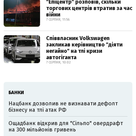
"Епіцентр" розповів, скільки
торгових центрів втратив за час
війни
7 СЕРПНЯ, 11:56
Співвласник Volkswagen
закликав керівництво "діяти
негайно" на тлі кризи
автогіганта
7 СЕРПНЯ, 10:02
БАНКИ
Нацбанк дозволив не визнавати дефолт
бізнесу на тлі атак РФ
Ощадбанк відкрив для "Сільпо" овердрафт
на 300 мільйонів гривень