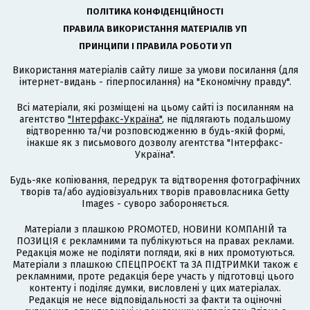
ПОЛІТИКА КОНФІДЕНЦІЙНОСТІ
ПРАВИЛА ВИКОРИСТАННЯ МАТЕРІАЛІВ УП
ПРИНЦИПИ І ПРАВИЛА РОБОТИ УП
Використання матеріалів сайту лише за умови посилання (для
інтернет-видань - гіперпосилання) на "Економічну правду".
Всі матеріали, які розміщені на цьому сайті із посиланням на
агентство
"Інтерфакс-Україна"
, не підлягають подальшому
відтворенню та/чи розповсюдженню в будь-якій формі,
інакше як з письмового дозволу агентства "Інтерфакс-
Україна".
Будь-яке копіювання, передрук та відтворення фотографічних
творів та/або аудіовізуальних творів правовласника Getty
Images - суворо забороняється.
Матеріали з плашкою PROMOTED, НОВИНИ КОМПАНІЙ та
ПОЗИЦІЯ є рекламними та публікуються на правах реклами.
Редакція може не поділяти погляди, які в них промотуються.
Матеріали з плашкою СПЕЦПРОЄКТ та ЗА ПІДТРИМКИ також є
рекламними, проте редакція бере участь у підготовці цього
контенту і поділяє думки, висловлені у цих матеріалах.
Редакція не несе відповідальності за факти та оціночні