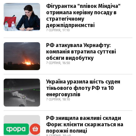
Фігурантка "плівок Міндіча"
отримала керівну посаду в
стратегічному
держпідприємстві
7 СЕРПНЯ, 17:10
РФ атакувала Укрнафту:
компанія втратила суттєві
обсяги видобутку
7 СЕРПНЯ, 16:50
Україна уразила шість суден
тіньового флоту РФ та 10
енерговузлів
7 СЕРПНЯ, 18:10
РФ знищила важливі склади
Фори: клієнти скаржаться на
порожні полиці
8 СЕРПНЯ, 10:40