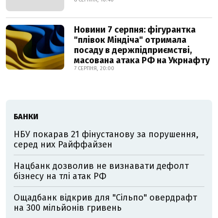
Новини 7 серпня: фігурантка
"плівок Міндіча" отримала
посаду в держпідприємстві,
масована атака РФ на Укрнафту
7 СЕРПНЯ, 20:00
БАНКИ
НБУ покарав 21 фінустанову за порушення,
серед них Райффайзен
Нацбанк дозволив не визнавати дефолт
бізнесу на тлі атак РФ
Ощадбанк відкрив для "Сільпо" овердрафт
на 300 мільйонів гривень