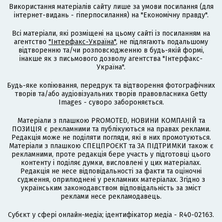
Використання матеріалів сайту лише за умови посилання (для
інтернет-видань - гіперпосилання) на "Економічну правду".
Всі матеріали, які розміщені на цьому сайті із посиланням на
агентство
"Інтерфакс-Україна"
, не підлягають подальшому
відтворенню та/чи розповсюдженню в будь-якій формі,
інакше як з письмового дозволу агентства "Інтерфакс-
Україна".
Будь-яке копіювання, передрук та відтворення фотографічних
творів та/або аудіовізуальних творів правовласника Getty
Images - суворо забороняється.
Матеріали з плашкою PROMOTED, НОВИНИ КОМПАНІЙ та
ПОЗИЦІЯ є рекламними та публікуються на правах реклами.
Редакція може не поділяти погляди, які в них промотуються.
Матеріали з плашкою СПЕЦПРОЄКТ та ЗА ПІДТРИМКИ також є
рекламними, проте редакція бере участь у підготовці цього
контенту і поділяє думки, висловлені у цих матеріалах.
Редакція не несе відповідальності за факти та оціночні
судження, оприлюднені у рекламних матеріалах. Згідно з
українським законодавством відповідальність за зміст
реклами несе рекламодавець.
Cубєкт у сфері онлайн-медіа; ідентифікатор медіа - R40-02163.