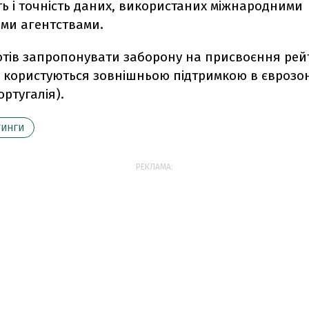
ть і точність даних, використаних міжнародними
ми агентствами.
хотів запропонувати заборону на присвоєння рей
і користуються зовнішньою підтримкою в єврозоні
ортугалія).
ТИНГИ
РЕКЛАМА: