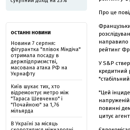
сукупний дохід на 23%
Про це пов
Французьки
ОСТАННІ НОВИНИ
розслідуван
направило н
Новини 7 серпня:
фігурантка "плівок Міндіча"
рейтинг Фра
отримала посаду в
держпідприємстві,
У S&P ствер
масована атака РФ на
кредитний р
Укрнафту
"стабільний"
Київ шукає тих, хто
"Цей інциде
відремонтує метро між
"Тараса Шевченко" і
напруженій 
"Почайною" за 1,76
повинні дем
мільярда
цитує агент
В Україні за місяць
Єврокоміса
скоротилися міжнародні