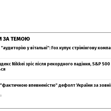
И ЗА ТЕМОЮ
"аудиторію у вітальні": Fox купує стрімінгову комп
декс Nikkei зріс після рекордного падіння, S&P 50
ься
"фактичною впевненістю" дефолт України за зовн
00