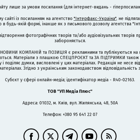
айту лише за умови посилання (для інтернет-видань - гіперпосиланн
му сайті із посиланням на агентство
"Інтерфакс-Україна"
, не підля
 будь-якій формі, інакше як з письмового дозволу агентства "Ін
відтворення фотографічних творів та/або аудіовізуальних творів п
забороняється.
НОВИНИ КОМПАНІЙ та ПОЗИЦІЯ є рекламними та публікуються на п
туються. Матеріали з плашкою СПЕЦПРОЄКТ та ЗА ПІДТРИМКИ також
 і поділяє думки, висловлені у цих матеріалах. Редакція не несе ві
атеріалах. Згідно з українським законодавством відповідальність 
Cубєкт у сфері онлайн-медіа; ідентифікатор медіа - R40-02163.
ТОВ "УП Медіа Плюс"
Адреса: 01032, м. Київ, вул. Жилянська, 48, 50А
Телефон: +380 95 641 22 07