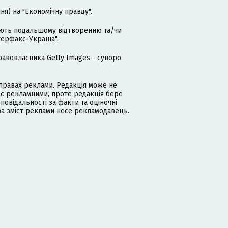
я) на "Економічну правду".
гають подальшому відтворенню та/чи
терфакс-Україна".
равовласника Getty Images - суворо
равах реклами. Редакція може не
 є рекламними, проте редакція бере
дповідальності за факти та оціночні
за зміст реклами несе рекламодавець.