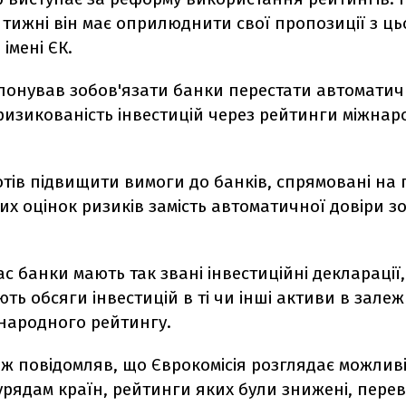
тижні він має оприлюднити свої пропозиції з ць
імені ЄК.
понував зобов'язати банки перестати автомати
ризикованість інвестицій через рейтинги міжнар
отів підвищити вимоги до банків, спрямовані на
х оцінок ризиків замість автоматичної довіри з
с банки мають так звані інвестиційні декларації,
ть обсяги інвестицій в ті чи інші активи в залежн
жнародного рейтингу.
ж повідомляв, що Єврокомісія розглядає можливі
рядам країн, рейтинги яких були знижені, перев