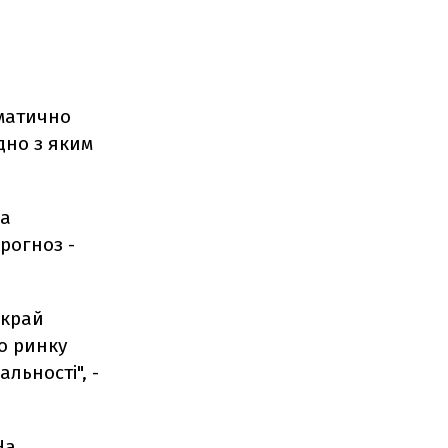
оматично
дно з яким
 а
рогноз -
вкрай
го ринку
льності", -
На