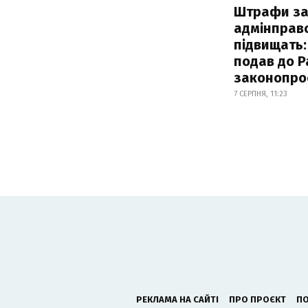
Штрафи з
адмінправ
підвищать:
подав до Р
законопро
7 СЕРПНЯ, 11:23
РЕКЛАМА НА САЙТІ
ПРО ПРОЄКТ
ПО