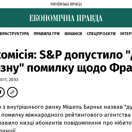
ФРАСТРУКТУРА
ПРАВИЛА ГРИ
ФІНАНСИ
СПЕЦПРОЄКТИ
ІНТЕР
омісія: S&P допустило 
зну" помилку щодо Фра
11, 20:53
р з внутрішнього ринку Мішель Барньє назвав "д
 помилку міжнародного рейтингового агентства 
равило низці абонентів повідомлення про нібит
анції.