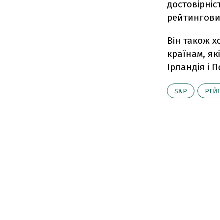
достовірніс
рейтингови
Він також 
країнам, як
Ірландія і П
S&P
РЕЙ