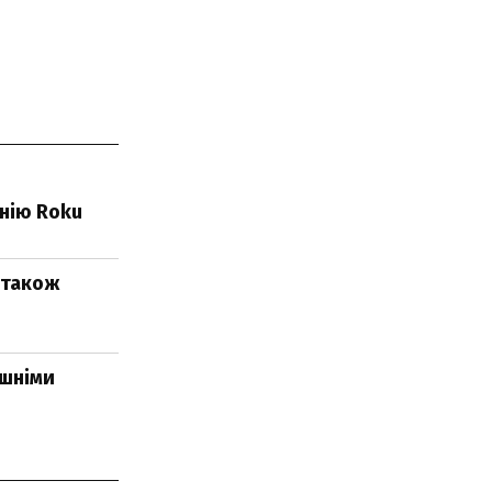
анію Roku
0 також
ішніми