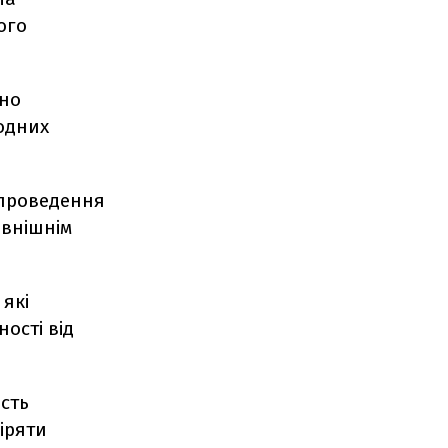
ого
чно
одних
 проведення
овнішнім
 які
ості від
сть
іряти