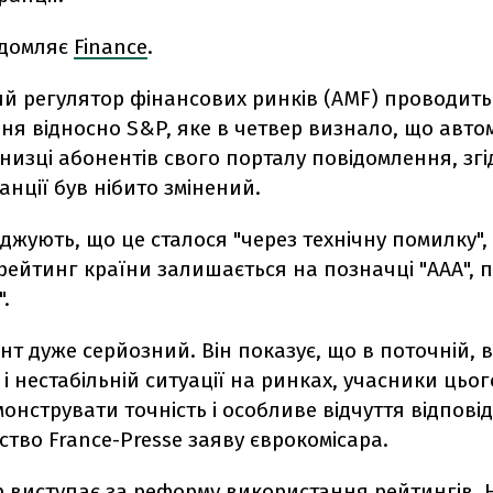
ідомляє
Finance
.
й регулятор фінансових ринків (AMF) проводить
ня відносно S&P, яке в четвер визнало, що авт
изці абонентів свого порталу повідомлення, згі
нції був нібито змінений.
джують, що це сталося "через технічну помилку",
ейтинг країни залишається на позначці "ААА", п
.
нт дуже серйозний. Він показує, що в поточній, 
і нестабільній ситуації на ринках, учасники цьо
онструвати точність і особливе відчуття відповіда
ство France-Presse заяву єврокомісара.
р виступає за реформу використання рейтингів. 