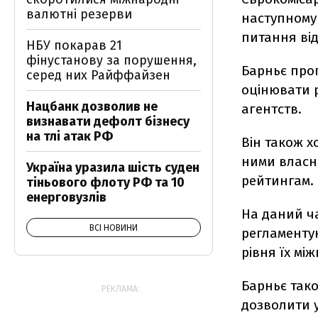
валютні резерви
наступному 
питання від 
НБУ покарав 21
фінустанову за порушення,
Барньє про
серед них Райффайзен
оцінювати 
Нацбанк дозволив не
агентств.
визнавати дефолт бізнесу
на тлі атак РФ
Він також х
ними власни
Україна уразила шість суден
рейтингам.
тіньового флоту РФ та 10
енерговузлів
На даний ча
ВСІ НОВИНИ
регламентую
рівня їх мі
Барньє тако
РЕКЛАМА:
дозволити у