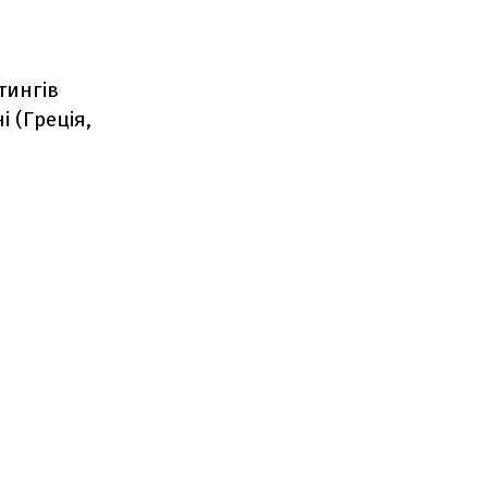
тингів
 (Греція,