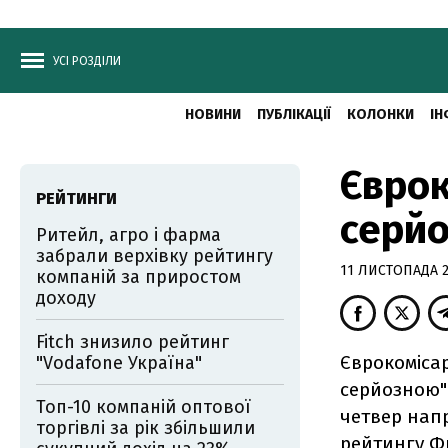
УСІ РОЗДІЛИ
НОВИНИ
ПУБЛІКАЦІЇ
КОЛОНКИ
ІН
Єврок
РЕЙТИНГИ
серйо
Ритейл, агро і фарма
забрали верхівку рейтингу
11 ЛИСТОПАДА 20
компаній за приростом
доходу
Fitch знизило рейтинг
Єврокоміса
"Vodafone Україна"
серйозною"
Топ-10 компаній оптової
четвер нап
торгівлі за рік збільшили
рейтингу Фр