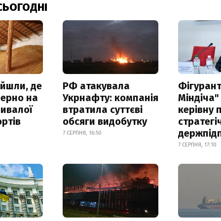
СЬОГОДНІ
айшли, де
РФ атакувала
Фігурант
зерно на
Укрнафту: компанія
Міндіча"
ривалої
втратила суттєві
керівну 
ртів
обсяги видобутку
стратегі
держпід
7 СЕРПНЯ, 16:50
7 СЕРПНЯ, 17:10