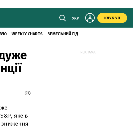
КЛУБ УП
УКР
В'Ю
WEEKLY CHARTS
ЗЕМЕЛЬНИЙ ГІД
"дуже
РЕКЛАМА:
нції
уже
S&P, яке в
о зниження