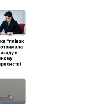
ка "плівок
 отримала
посаду в
чному
приємстві