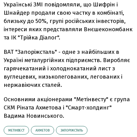
Українські ЗМІ повідомляли, що Шифрін і
Шнайдер продали свою частку в комбінаті,
близьку до 50%, групі російських інвесторів,
інтереси яких представляли Внєшекономбанк
та ІК "Трійка Діалог".
ВАТ "Запоріжсталь" - одне з найбільших в
Україні металургійних підприємств. Виробляє
гарячекатаний і холоднокатаний лист з
вуглецевих, низьколегованих, легованих і
нержавіючих сталей.
Основними акціонерами "Метінвесту" є група
СКМ Ріната Ахметова і "Смарт-холдинг"
Вадима Новинського.
МЕТІНВЕСТ
АХМЕТОВ
ЗАПОРІЖСТАЛЬ