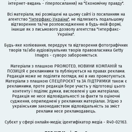
інтернет-видань - гіперпосилання) на "Економічну правду".
Всі матеріали, які розміщені на цьому сайті із посиланням на
агентство
"Інтерфакс-Україна"
, не підлягають подальшому
відтворенню та/чи розповсюдженню в будь-якій формі,
інакше як з письмового дозволу агентства "Інтерфакс-
Україна".
Будь-яке копіювання, передрук та відтворення фотографічних
творів та/або аудіовізуальних творів правовласника Getty
Images - суворо забороняється.
Матеріали з плашкою PROMOTED, НОВИНИ КОМПАНІЙ та
ПОЗИЦІЯ є рекламними та публікуються на правах реклами.
Редакція може не поділяти погляди, які в них промотуються.
Матеріали з плашкою СПЕЦПРОЄКТ та ЗА ПІДТРИМКИ також є
рекламними, проте редакція бере участь у підготовці цього
контенту і поділяє думки, висловлені у цих матеріалах.
Редакція не несе відповідальності за факти та оціночні
судження, оприлюднені у рекламних матеріалах. Згідно з
українським законодавством відповідальність за зміст
реклами несе рекламодавець.
Cубєкт у сфері онлайн-медіа; ідентифікатор медіа - R40-02163.