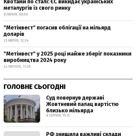
Квотами по сталі: ЄС викидає українських
металургів із свого ринку
8 ЛИПНЯ, 08:00
"Метінвест" погасив облігації на мільярд
доларів
23 КВІТНЯ, 12:24
"Метінвест" у 2025 році майже зберіг показники
виробництва 2024 року
24 ЛЮТОГО, 11:20
ГОЛОВНЕ СЬОГОДНІ
Суд повернув державі
Жовтневий палац вартістю
близько мільярда
8 СЕРПНЯ, 15:15
РФ знищила важливі склади