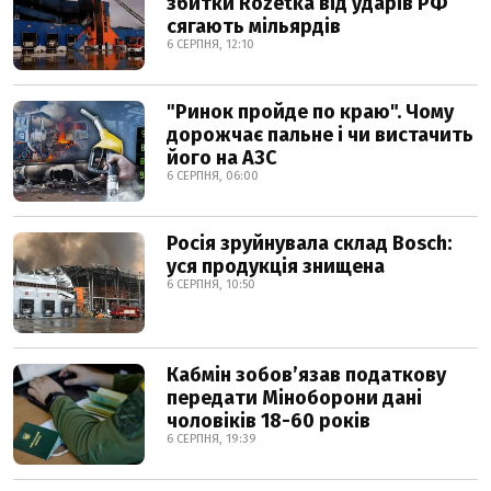
збитки Rozetka від ударів РФ
сягають мільярдів
6 СЕРПНЯ, 12:10
"Ринок пройде по краю". Чому
дорожчає пальне і чи вистачить
його на АЗС
6 СЕРПНЯ, 06:00
Росія зруйнувала склад Bosch:
уся продукція знищена
6 СЕРПНЯ, 10:50
Кабмін зобовʼязав податкову
передати Міноборони дані
чоловіків 18-60 років
6 СЕРПНЯ, 19:39