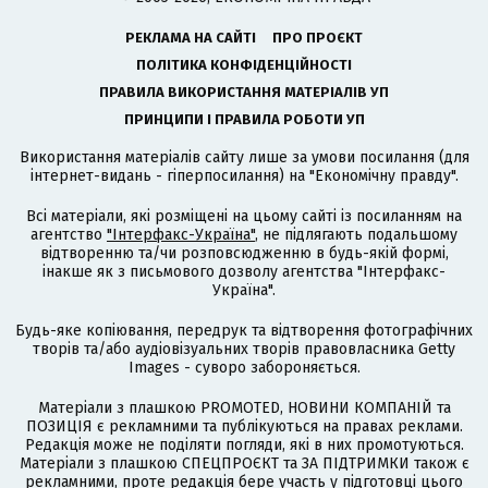
РЕКЛАМА НА САЙТІ
ПРО ПРОЄКТ
ПОЛІТИКА КОНФІДЕНЦІЙНОСТІ
ПРАВИЛА ВИКОРИСТАННЯ МАТЕРІАЛІВ УП
ПРИНЦИПИ І ПРАВИЛА РОБОТИ УП
Використання матеріалів сайту лише за умови посилання (для
інтернет-видань - гіперпосилання) на "Економічну правду".
Всі матеріали, які розміщені на цьому сайті із посиланням на
агентство
"Інтерфакс-Україна"
, не підлягають подальшому
відтворенню та/чи розповсюдженню в будь-якій формі,
інакше як з письмового дозволу агентства "Інтерфакс-
Україна".
Будь-яке копіювання, передрук та відтворення фотографічних
творів та/або аудіовізуальних творів правовласника Getty
Images - суворо забороняється.
Матеріали з плашкою PROMOTED, НОВИНИ КОМПАНІЙ та
ПОЗИЦІЯ є рекламними та публікуються на правах реклами.
Редакція може не поділяти погляди, які в них промотуються.
Матеріали з плашкою СПЕЦПРОЄКТ та ЗА ПІДТРИМКИ також є
рекламними, проте редакція бере участь у підготовці цього