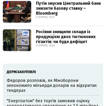
Путін змусив Центральний банк
знизити базову ставку –
Bloomberg
6 СЕРПНЯ, 15:07
Росіяни знищили склади із
продукцією двох тютюнових
гігантів: чи буде дефіцит
6 СЕРПНЯ, 18:04
ДЕРЖЗАКУПІВЛІ
Федоров розповів, як Міноборони
зекономило мільярди доларів на відкритих
тендерах
"Енергоатом" без торгів замовив оцінку
корпоративного управління за 3,5 мільйона